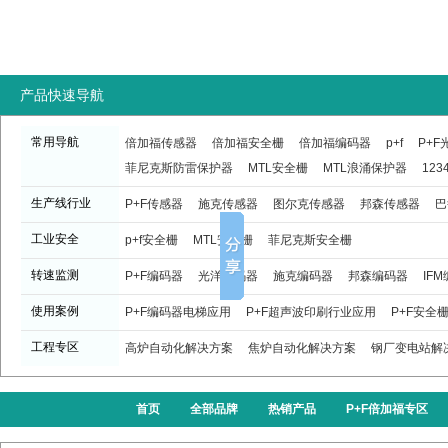
产品快速导航
常用导航
倍加福传感器
倍加福安全栅
倍加福编码器
p+f
P+
菲尼克斯防雷保护器
MTL安全栅
MTL浪涌保护器
123
生产线行业
P+F传感器
施克传感器
图尔克传感器
邦森传感器
巴
工业安全
p+f安全栅
MTL安全栅
菲尼克斯安全栅
转速监测
P+F编码器
光洋编码器
施克编码器
邦森编码器
IF
使用案例
P+F编码器电梯应用
P+F超声波印刷行业应用
P+F安全
工程专区
高炉自动化解决方案
焦炉自动化解决方案
钢厂变电站解
首页
全部品牌
热销产品
P+F倍加福专区