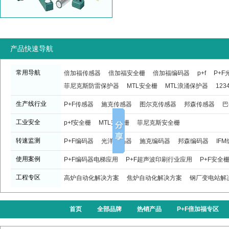
产品快速导航
常用导航
倍加福传感器
倍加福安全栅
倍加福编码器
p+f
P+
菲尼克斯防雷保护器
MTL安全栅
MTL浪涌保护器
123
生产线行业
P+F传感器
施克传感器
图尔克传感器
邦森传感器
巴
工业安全
p+f安全栅
MTL安全栅
菲尼克斯安全栅
转速监测
P+F编码器
光洋编码器
施克编码器
邦森编码器
IF
使用案例
P+F编码器电梯应用
P+F超声波印刷行业应用
P+F安全
工程专区
高炉自动化解决方案
焦炉自动化解决方案
钢厂变电站解
首页
全部品牌
热销产品
P+F倍加福专区