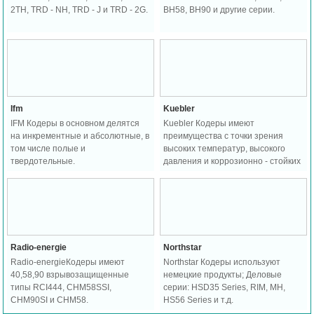
2TH, TRD - NH, TRD - J и TRD - 2G.
BH58, BH90 и другие серии.
Ifm
Kuebler
IFM Кодеры в основном делятся
Kuebler Кодеры имеют
на инкрементные и абсолютные, в
преимущества с точки зрения
том числе полые и
высоких температур, высокого
твердотельные.
давления и коррозионно - стойких
газов.
Radio-energie
Northstar
Radio-energieКодеры имеют
Northstar Кодеры используют
40,58,90 взрывозащищенные
немецкие продукты; Деловые
типы RCI444, CHM58SSI,
серии: HSD35 Series, RIM, MH,
CHM90SI и CHM58.
HS56 Series и т.д.