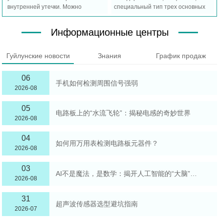
внутренней утечки. Можно
специальный тип трех основных
разделить на типы прямого
категорий; Часто используемые
действия, ведущие и ступенчатые
серии VSVAVSPAVMPA.
Информационные центры
типы прямого действия.
Гуйлунские новости
Знания
График продаж
06
手机如何检测周围信号强弱
2026-08
05
电路板上的“水流飞轮”：揭秘电感的奇妙世界
2026-08
04
如何用万用表检测电路板元器件？
2026-08
03
AI不是魔法，是数学：揭开人工智能的“大脑”面纱
2026-08
31
超声波传感器选型避坑指南
2026-07