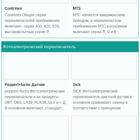
Contrinex
MTS
Contrinex Общие серии
МТС является американским
переключателей приближения
брендом, а переключатели
включают: серии 400, 420, 520,
приближения МТС в основном
высоковольтные серии P,
включают серии R, G и E.
герметичные серии E и так далее
Фотоэлектрический переключатель
Марка
Связанные
Скачать
Pepperl+fuchs Датчик
Sick
pepperl+fuchs Фотоэлектрические
SICK Фотоэлектрический
переключатели и их продукты:
переключатель цветной датчик в
OBT, OBS, LA39, RLK39, GLV и т. Д.
основном сравнивает сканер в
В основном включают: стандарт,
соответствии с принципом
волоконно - оптическое волокно,
фотоэлектрического
канавки, датчики цветовых
переключателя приближения для
маркеров / цветовых маркеров,
высокоэнергетической работы;
растры, датчики расстояния и
Основные серии: KT Series, NT
серии продуктов безопасности.
Series, WT.