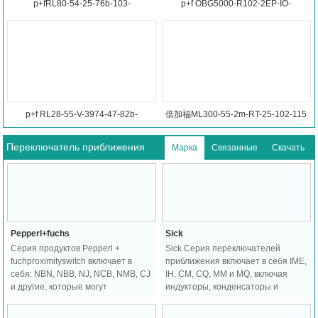
p+fRL80-54-25-76b-103-
p+f OBG5000-R102-2EP-IO-
115Фотоэлектрический
V31Датчик
переключатель
p+f RL28-55-V-3974-47-82b-
倍加福ML300-55-2m-RT-25-102-115
112Фотоэлектрический датчик с
反射板型光电传感器
Переключатель приближения
Марка
Связанные
Скачать
отражательной пластиной
Pepperl+fuchs
Sick
Серия продуктов Pepperl +
Sick Серия переключателей
fuchproximityswitch включает в
приближения включает в себя IME,
себя: NBN, NBB, NJ, NCB, NMB, CJ
IH, CM, CQ, MM и MQ, включая
и другие, которые могут
индукторы, конденсаторы и
использоваться для обнаружения
магнитные переключатели.
металлических, твердых и