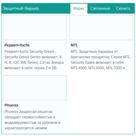
Защитный барьер
Марка
Связанные
Скачать
Pepperl+fuchs
MTL
Pepperl+fuchs Security Greed -
MTL Защитные барьеры от
Security Greed Series включает: K,
британских продуктов; Серия MTL
H, E, CR, WE Series; Сетка Зинера
Security Gates включает в себя:
включает в себя: серии Z и SB.
MTL4000, MTL5000, MTL7000 и
другие.
Phoenix
Phoenix Защитная решетка
обладает термостойкостью и
моделируемостью за рубежом и
характеризуется низким
энергопотреблением и низкими