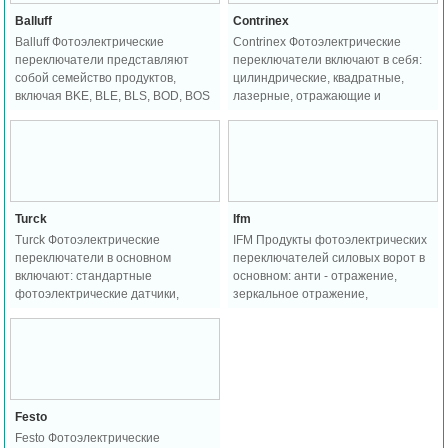
Balluff
Contrinex
Balluff Фотоэлектрические
Contrinex Фотоэлектрические
переключатели представляют
переключатели включают в себя:
собой семейство продуктов,
цилиндрические, квадратные,
включая BKE, BLE, BLS, BOD, BOS
лазерные, отражающие и
и другие.
волоконно - оптические
репрезентативные семейства
продуктов, включая: 1040 / 1050,
3030, 1180 Вт, 4040 и так далее.
Turck
Ifm
Turck Фотоэлектрические
IFM Продукты фотоэлектрических
переключатели в основном
переключателей силовых ворот в
включают: стандартные
основном: анти - отражение,
фотоэлектрические датчики,
зеркальное отражение,
визуальные датчики, измерения и
диффузное отражение, угловой
обнаружение и читаемые
тип вилки.
продукты штрих - кода.
Festo
Festo Фотоэлектрические