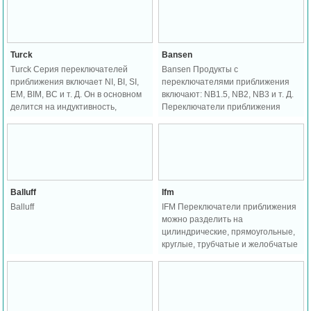
магнитных объектов;
Переключатели приближения P +
F включают цилиндр,
прямоугольник, кольцо, канавку и
Turck
Bansen
так далее.
Turck Серия переключателей
Bansen Продукты с
приближения включает NI, BI, SI,
переключателями приближения
EM, BIM, BC и т. Д. Он в основном
включают: NB1.5, NB2, NB3 и т. Д.
делится на индуктивность,
Переключатели приближения
емкость и магнетизм.
Bansen подходят для разных
Переключатели приближения
случаев.
грузовиков применяются в разных
случаях в зависимости от их
характеристик.
Balluff
Ifm
Balluff
IFM Переключатели приближения
можно разделить на
цилиндрические, прямоугольные,
круглые, трубчатые и желобчатые
в зависимости от формы. Среди
них: M5, M12, M30 и другие.