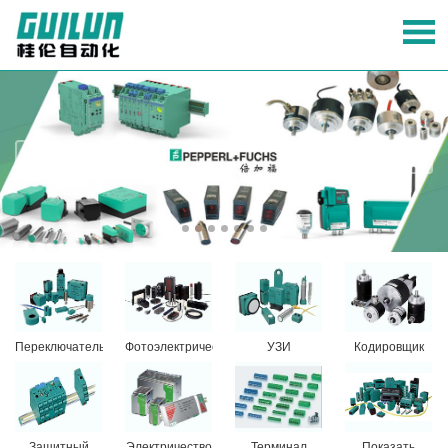
Переключатель
Фотоэлектрический
УЗИ
Кодировщик
приближения
переключатель
ультразвуковой
датчик
Защитный
Электричество
Терминал
Показать