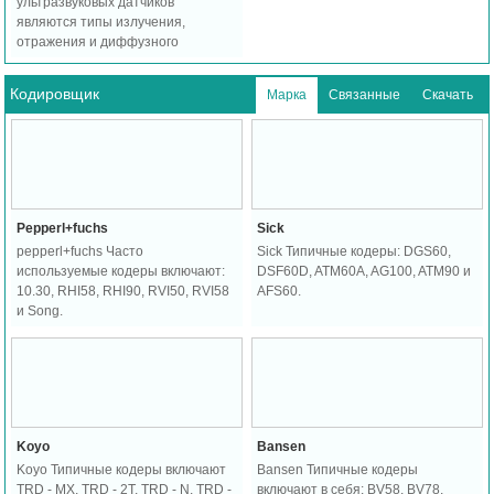
ультразвуковых датчиков
являются типы излучения,
отражения и диффузного
отражения. Диапазон
обнаружения составляет от 30 до
Кодировщик
Марка
Связанные
Скачать
6000 мм.
Pepperl+fuchs
Sick
pepperl+fuchs Часто
Sick Типичные кодеры: DGS60,
используемые кодеры включают:
DSF60D, ATM60A, AG100, ATM90 и
10.30, RHI58, RHI90, RVI50, RVI58
AFS60.
и Song.
Koyo
Bansen
Koyo Типичные кодеры включают
Bansen Типичные кодеры
TRD - MX, TRD - 2T, TRD - N, TRD -
включают в себя: BV58, BV78,