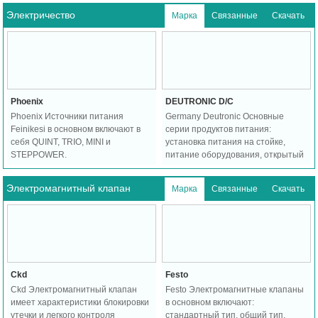
температурными значениями.
Электричество
Марка
Связанные
Скачать
Phoenix
DEUTRONIC D/C
Phoenix Источники питания
Germany Deutronic Основные
Feinikesi в основном включают в
серии продуктов питания:
себя QUINT, TRIO, MINI и
установка питания на стойке,
STEPPOWER.
питание оборудования, открытый
источник питания стойки, модуль
питания.
Электромагнитный клапан
Марка
Связанные
Скачать
Ckd
Festo
Ckd Электромагнитный клапан
Festo Электромагнитные клапаны
имеет характеристики блокировки
в основном включают:
утечки и легкого контроля
стандартный тип, общий тип,