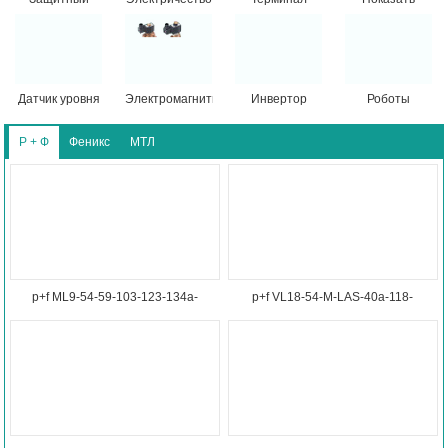
барьер
таблицу
Датчик уровня
Электромагнитный
Инвертор
Роботы
жидкости
клапан
Р + Ф
Феникс
МТЛ
p+f ML9-54-59-103-123-134a-
p+f VL18-54-M-LAS-40a-118-
143Фотоэлектрический датчик с
128отражательный датчик
отражательной пластиной