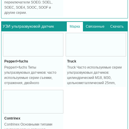
переключатели SOEG: SOEL,
SOEC, SOE4, SOOC, SOOF и
другие серии.
УЗИ ультразвуковой датчик
Марка
Связанные
Скачать
Pepperl+fuchs
Truck
Pepperl+fuchs Типы
Truck Часто используемые серии
ультразвуковых датчиков: часто
ультразвуковых датчиков:
используемые серии съемки,
цилиндрический M18, M30,
отражения, двойного
цельнометаллический 25mm,
обнаружения бумаги: UB, UC и так
квадратный корпус.
далее.
Contrinex
Contrinex Основными типами