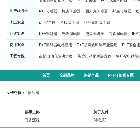
菲尼克斯防雷保护器
MTL安全栅
MTL浪涌保护器
123
生产线行业
P+F传感器
施克传感器
图尔克传感器
邦森传感器
巴
工业安全
p+f安全栅
MTL安全栅
菲尼克斯安全栅
转速监测
P+F编码器
光洋编码器
施克编码器
邦森编码器
IF
使用案例
P+F编码器电梯应用
P+F超声波印刷行业应用
P+F安全
工程专区
高炉自动化解决方案
焦炉自动化解决方案
钢厂变电站解
首页
全部品牌
热销产品
P+F倍加福专区
友情链接：
倍加福
新手上路
关于支付
商务流程
付款须知