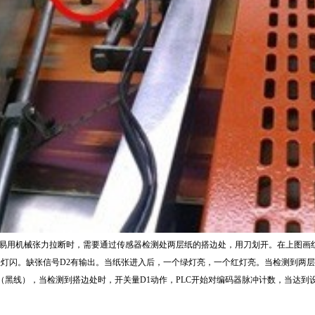
用机械张力拉断时，需要通过传感器检测处两层纸的搭边处，用刀划开。在上图画红
灯闪。缺张信号D2有输出。当纸张进入后，一个绿灯亮，一个红灯亮。当检测到两层
1（黑线），当检测到搭边处时，开关量D1动作，PLC开始对编码器脉冲计数，当达