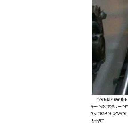
当覆膜机所覆的膜不易
器一个绿灯常亮，一个红
仅使用标签/拼接信号D
边处切开。