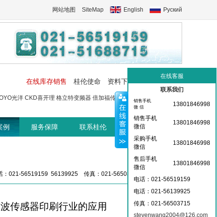
网站地图
SiteMap
English
Руский
在线客服
在线库存销售
桂伦使命
资料下载
工控交流中心
联系我们
OYO光洋
CKD喜开理
格立特变频器
倍加福传感器
菲尼克斯端子
菲尼
销售手机
13801846998
微 信
销售手机
13801846998
案例
服务保障
联系桂伦
桂伦资讯中心
微信
采购手机
13801846998
微信
售后手机
13801846998
微信
：021-56519159 56139925 传真：021-56503715 36359826
电话：021-56519159
电话：021-
56139925
传真：021-56503715
声波传感器印刷行业的应用
stevenwang2004@126.com