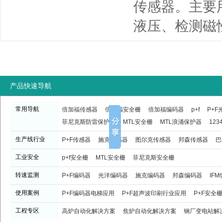
传感器。主要
液压、检测磁
产品快速导航
常用导航
倍加福传感器
倍加福安全栅
倍加福编码器
p+f
P+
菲尼克斯防雷保护器
MTL安全栅
MTL浪涌保护器
123
生产线行业
P+F传感器
施克传感器
图尔克传感器
邦森传感器
巴
工业安全
p+f安全栅
MTL安全栅
菲尼克斯安全栅
转速监测
P+F编码器
光洋编码器
施克编码器
邦森编码器
IF
使用案例
P+F编码器电梯应用
P+F超声波印刷行业应用
P+F安全
工程专区
高炉自动化解决方案
焦炉自动化解决方案
钢厂变电站解