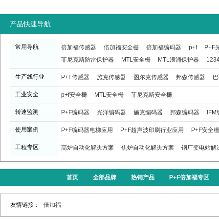
产品快速导航
常用导航
倍加福传感器
倍加福安全栅
倍加福编码器
p+f
P+
菲尼克斯防雷保护器
MTL安全栅
MTL浪涌保护器
123
生产线行业
P+F传感器
施克传感器
图尔克传感器
邦森传感器
巴
工业安全
p+f安全栅
MTL安全栅
菲尼克斯安全栅
转速监测
P+F编码器
光洋编码器
施克编码器
邦森编码器
IF
使用案例
P+F编码器电梯应用
P+F超声波印刷行业应用
P+F安全
工程专区
高炉自动化解决方案
焦炉自动化解决方案
钢厂变电站解
首页
全部品牌
热销产品
P+F倍加福专区
友情链接：
倍加福