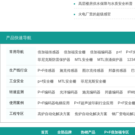
高层楼房供水保障与水质安全科普
火电厂里的超级感官
产品快速导航
常用导航
倍加福传感器
倍加福安全栅
倍加福编码器
p+f
P+
菲尼克斯防雷保护器
MTL安全栅
MTL浪涌保护器
123
生产线行业
P+F传感器
施克传感器
图尔克传感器
邦森传感器
巴
工业安全
p+f安全栅
MTL安全栅
菲尼克斯安全栅
转速监测
P+F编码器
光洋编码器
施克编码器
邦森编码器
IF
使用案例
P+F编码器电梯应用
P+F超声波印刷行业应用
P+F安全
工程专区
高炉自动化解决方案
焦炉自动化解决方案
钢厂变电站解
首页
全部品牌
热销产品
P+F倍加福专区