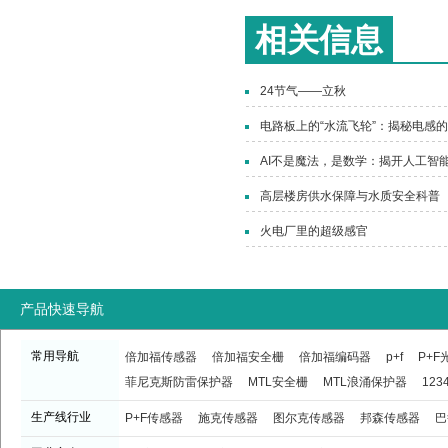
相关信息
24节气——立秋
电路板上的“水流飞轮”：揭秘电感
AI不是魔法，是数学：揭开人工智能
高层楼房供水保障与水质安全科普
火电厂里的超级感官
产品快速导航
常用导航
倍加福传感器
倍加福安全栅
倍加福编码器
p+f
P+
菲尼克斯防雷保护器
MTL安全栅
MTL浪涌保护器
123
生产线行业
P+F传感器
施克传感器
图尔克传感器
邦森传感器
巴