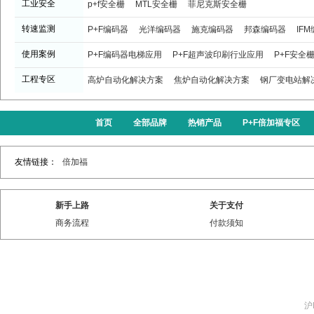
工业安全
p+f安全栅
MTL安全栅
菲尼克斯安全栅
转速监测
P+F编码器
光洋编码器
施克编码器
邦森编码器
IF
使用案例
P+F编码器电梯应用
P+F超声波印刷行业应用
P+F安全
工程专区
高炉自动化解决方案
焦炉自动化解决方案
钢厂变电站解
首页
全部品牌
热销产品
P+F倍加福专区
友情链接：
倍加福
新手上路
关于支付
商务流程
付款须知
沪