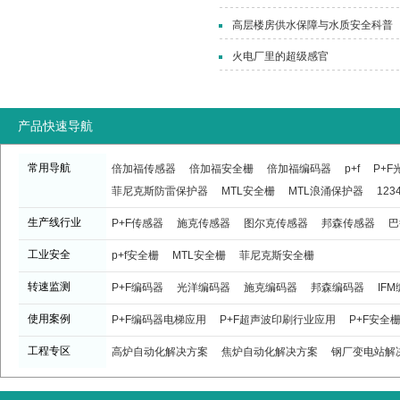
高层楼房供水保障与水质安全科普
火电厂里的超级感官
产品快速导航
常用导航
倍加福传感器
倍加福安全栅
倍加福编码器
p+f
P+
菲尼克斯防雷保护器
MTL安全栅
MTL浪涌保护器
123
生产线行业
P+F传感器
施克传感器
图尔克传感器
邦森传感器
巴
工业安全
p+f安全栅
MTL安全栅
菲尼克斯安全栅
转速监测
P+F编码器
光洋编码器
施克编码器
邦森编码器
IF
使用案例
P+F编码器电梯应用
P+F超声波印刷行业应用
P+F安全
工程专区
高炉自动化解决方案
焦炉自动化解决方案
钢厂变电站解