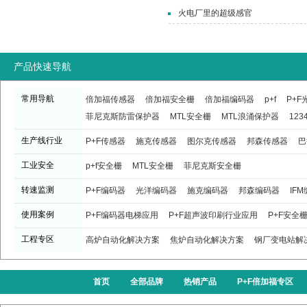
火电厂里的超级感官
产品快速导航
常用导航
倍加福传感器
倍加福安全栅
倍加福编码器
p+f
P+
菲尼克斯防雷保护器
MTL安全栅
MTL浪涌保护器
123
生产线行业
P+F传感器
施克传感器
图尔克传感器
邦森传感器
巴
工业安全
p+f安全栅
MTL安全栅
菲尼克斯安全栅
转速监测
P+F编码器
光洋编码器
施克编码器
邦森编码器
IF
使用案例
P+F编码器电梯应用
P+F超声波印刷行业应用
P+F安全
工程专区
高炉自动化解决方案
焦炉自动化解决方案
钢厂变电站解
首页
全部品牌
热销产品
P+F倍加福专区