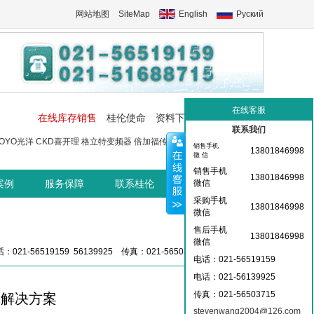
网站地图
SiteMap
English
Руский
在线客服
在线库存销售
桂伦使命
资料下载
工控交流中心
联系我们
OYO光洋
CKD喜开理
格立特变频器
倍加福传感器
菲尼克斯端子
菲尼
销售手机
13801846998
微 信
销售手机
13801846998
案例
服务保障
联系桂伦
桂伦资讯中心
微信
采购手机
13801846998
微信
售后手机
13801846998
微信
：021-56519159 56139925 传真：021-56503715 36359826
电话：021-56519159
电话：021-
56139925
传真：021-56503715
线解决方案
stevenwang2004@126.com