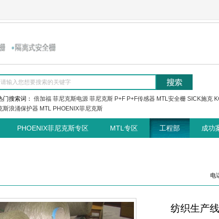
热门搜索词：
倍加福
菲尼克斯电源
菲尼克斯
P+F
P+F传感器
MTL安全栅
SICK施克
K
克斯浪涌保护器
MTL
PHOENIX菲尼克斯
PHOENIX菲尼克斯专区
MTL专区
工程部
成功
电话
纺织生产