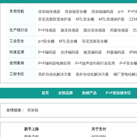
常用导航
倍加福传感器
倍加福安全栅
倍加福编码器
p+f
P+
菲尼克斯防雷保护器
MTL安全栅
MTL浪涌保护器
123
生产线行业
P+F传感器
施克传感器
图尔克传感器
邦森传感器
巴
工业安全
p+f安全栅
MTL安全栅
菲尼克斯安全栅
转速监测
P+F编码器
光洋编码器
施克编码器
邦森编码器
IF
使用案例
P+F编码器电梯应用
P+F超声波印刷行业应用
P+F安全
工程专区
高炉自动化解决方案
焦炉自动化解决方案
钢厂变电站解
首页
全部品牌
热销产品
P+F倍加福专区
友情链接：
倍加福
新手上路
关于支付
商务流程
付款须知