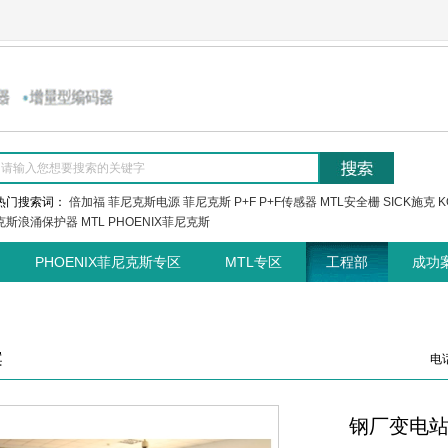
热门搜索词：
倍加福
菲尼克斯电源
菲尼克斯
P+F
P+F传感器
MTL安全栅
SICK施克
K
克斯浪涌保护器
MTL
PHOENIX菲尼克斯
PHOENIX菲尼克斯专区
MTL专区
工程部
成功
案
电话
钢厂变电