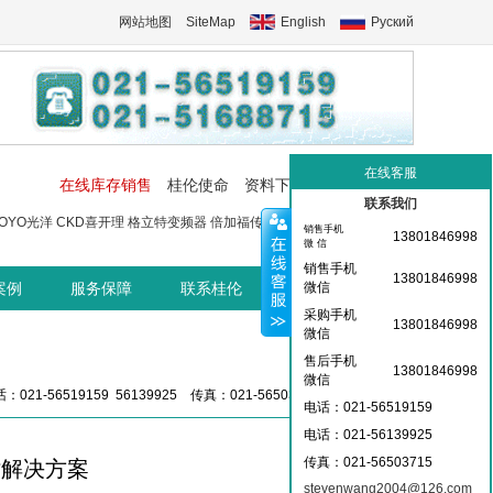
网站地图
SiteMap
English
Руский
在线客服
在线库存销售
桂伦使命
资料下载
工控交流中心
联系我们
OYO光洋
CKD喜开理
格立特变频器
倍加福传感器
菲尼克斯端子
菲尼
销售手机
13801846998
微 信
销售手机
13801846998
案例
服务保障
联系桂伦
桂伦资讯中心
微信
采购手机
13801846998
微信
售后手机
13801846998
微信
：021-56519159 56139925 传真：021-56503715 36359826
电话：021-56519159
电话：021-
56139925
传真：021-56503715
站解决方案
stevenwang2004@126.com