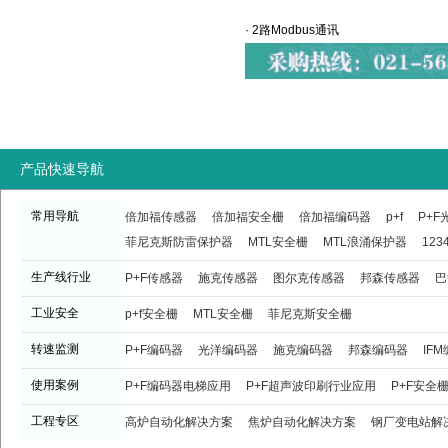
· 2路Modbus通讯
产品快速导航
常用导航
倍加福传感器
倍加福安全栅
倍加福编码器
p+f
P+
菲尼克斯防雷保护器
MTL安全栅
MTL浪涌保护器
123
生产线行业
P+F传感器
施克传感器
图尔克传感器
邦森传感器
巴
工业安全
p+f安全栅
MTL安全栅
菲尼克斯安全栅
转速监测
P+F编码器
光洋编码器
施克编码器
邦森编码器
IF
使用案例
P+F编码器电梯应用
P+F超声波印刷行业应用
P+F安全
工程专区
高炉自动化解决方案
焦炉自动化解决方案
钢厂变电站解