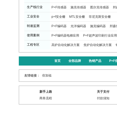
生产线行业
P+F传感器
施克传感器
图尔克传感器
邦
工业安全
p+f安全栅
MTL安全栅
菲尼克斯安全栅
转速监测
P+F编码器
光洋编码器
施克编码器
邦森
使用案例
P+F编码器电梯应用
P+F超声波印刷行业应用
工程专区
高炉自动化解决方案
焦炉自动化解决方案
首页
全部品牌
热销产品
P+
友情链接：
倍加福
新手上路
关于支付
商务流程
付款须知