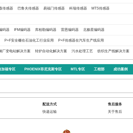
森传感器
巴鲁夫传感器
易福门传感器
科瑞传感器
MTS传感器
编码器
IFM编码器
库柏勒编码器
雷恩编码器
北极星编码器
P+F安全栅在石油化工行业应用
P+F传感器在汽车生产线应用
钢厂变电站解决方案
转炉自动化解决方案
污水处理工艺
纺织生产线解决方案
F倍加福专区
PHOENIX菲尼克斯专区
MTL专区
工程部
成功案例
配送方式
售后服务
快递运输
关于售后