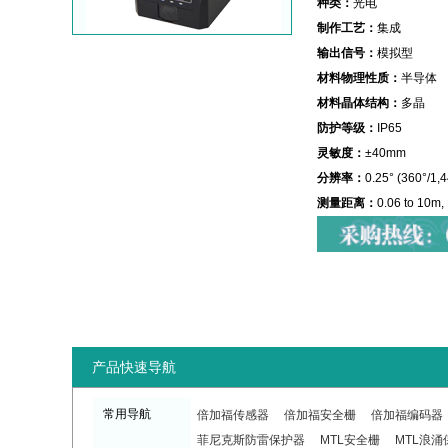
种类：
光电
制作工艺：
集成
输出信号：
模拟型
材料物理性质：
半导体
材料晶体结构：
多晶
防护等级：
IP65
灵敏度：
±40mm
分辨率：
0.25° (360°/1,4
测量距离：
0.06 to 10m,
产品快速导航
常用导航
倍加福传感器
倍加福安全栅
倍加福编码器
菲尼克斯防雷保护器
MTL安全栅
MTL浪涌