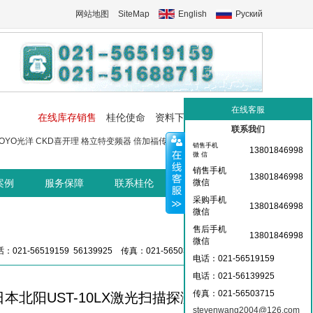
网站地图
SiteMap
English
Руский
在线客服
在线库存销售
桂伦使命
资料下载
工控交流中心
联系我们
OYO光洋
CKD喜开理
格立特变频器
倍加福传感器
菲尼克斯端子
菲尼
销售手机
13801846998
微 信
销售手机
13801846998
案例
服务保障
联系桂伦
桂伦资讯中心
微信
采购手机
13801846998
微信
售后手机
13801846998
微信
：021-56519159 56139925 传真：021-56503715 36359826
电话：021-56519159
电话：021-
56139925
传真：021-56503715
日本北阳UST-10LX激光扫描探测仪
stevenwang2004@126.com