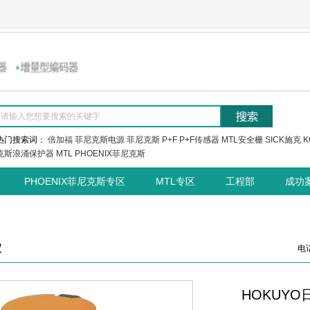
热门搜索词：
倍加福
菲尼克斯电源
菲尼克斯
P+F
P+F传感器
MTL安全栅
SICK施克
K
克斯浪涌保护器
MTL
PHOENIX菲尼克斯
PHOENIX菲尼克斯专区
MTL专区
工程部
成功
仪
电话
HOKUYO