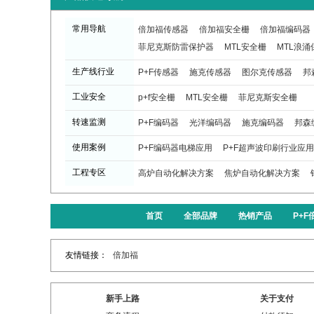
常用导航
倍加福传感器
倍加福安全栅
倍加福编码器
菲尼克斯防雷保护器
MTL安全栅
MTL浪涌
生产线行业
P+F传感器
施克传感器
图尔克传感器
邦
工业安全
p+f安全栅
MTL安全栅
菲尼克斯安全栅
转速监测
P+F编码器
光洋编码器
施克编码器
邦森
使用案例
P+F编码器电梯应用
P+F超声波印刷行业应用
工程专区
高炉自动化解决方案
焦炉自动化解决方案
首页
全部品牌
热销产品
P+
友情链接：
倍加福
新手上路
关于支付