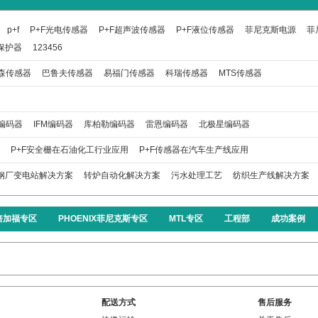
p+f
P+F光电传感器
P+F超声波传感器
P+F液位传感器
菲尼克斯电源
菲
保护器
123456
森传感器
巴鲁夫传感器
易福门传感器
科瑞传感器
MTS传感器
编码器
IFM编码器
库柏勒编码器
雷恩编码器
北极星编码器
P+F安全栅在石油化工行业应用
P+F传感器在汽车生产线应用
钢厂变电站解决方案
转炉自动化解决方案
污水处理工艺
纺织生产线解决方案
F倍加福专区
PHOENIX菲尼克斯专区
MTL专区
工程部
成功案例
配送方式
售后服务