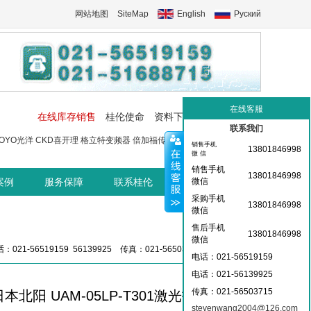
网站地图
SiteMap
English
Руский
在线客服
在线库存销售
桂伦使命
资料下载
工控交流中心
联系我们
OYO光洋
CKD喜开理
格立特变频器
倍加福传感器
菲尼克斯端子
菲尼
销售手机
13801846998
微 信
销售手机
13801846998
案例
服务保障
联系桂伦
桂伦资讯中心
微信
采购手机
13801846998
微信
售后手机
13801846998
微信
：021-56519159 56139925 传真：021-56503715 36359826
电话：021-56519159
电话：021-
56139925
传真：021-56503715
日本北阳 UAM-05LP-T301激光扫描测量
stevenwang2004@126.com