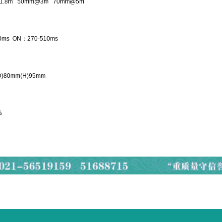
1.8m 50mm@3m 70mm@5m
0ms ON：270-510ms
)80mm(H)95mm
%