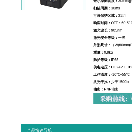
最小探测宽度：
30mm@
扫描周期：
30ms
可设保护区域：
31组
响应时间：
OFF：60-51
激光波长：
905nm
激光安全等级：
一级
外形尺寸：
（W)80mm(D
重量：
0.8kg
防护等级：
IP65
供电电压：
DC24V ±10
工作温度：
-10℃+55℃
抗光干扰：
少于1500lx
输出：
PNP输出
产品快速导航