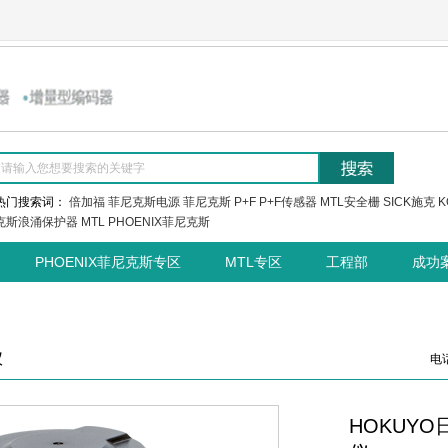
热门搜索词：
倍加福
菲尼克斯电源
菲尼克斯
P+F
P+F传感器
MTL安全栅
SICK施克
K
克斯浪涌保护器
MTL
PHOENIX菲尼克斯
PHOENIX菲尼克斯专区
MTL专区
工程部
成功
仪
电话
HOKUYO