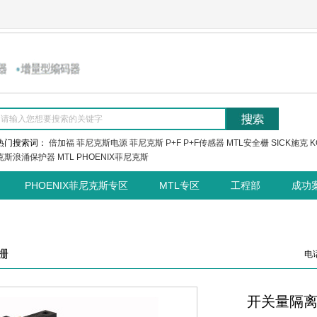
热门搜索词：
倍加福
菲尼克斯电源
菲尼克斯
P+F
P+F传感器
MTL安全栅
SICK施克
K
克斯浪涌保护器
MTL
PHOENIX菲尼克斯
PHOENIX菲尼克斯专区
MTL专区
工程部
成功
栅
电话
开关量隔