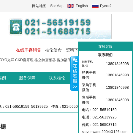
网站地图
SiteMap
English
Руский
在线客服
在线库存销售
桂伦使命
资料下载
工控交流中心
联系我们
OYO光洋
CKD喜开理
格立特变频器
倍加福传感器
菲尼克斯端子
菲尼
销售手机
13801846998
微 信
销售手机
13801846998
案例
服务保障
联系桂伦
桂伦资讯中心
微信
采购手机
13801846998
微信
售后手机
13801846998
微信
：021-56519159 56139925 传真：021-56503715 36359826
电话：021-56519159
电话：021-
56139925
传真：021-56503715
离栅
stevenwang2004@126.com