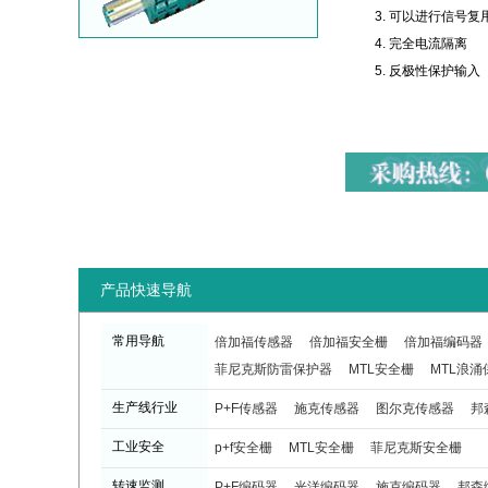
可以进行信号复
完全电流隔离
反极性保护输入
产品快速导航
常用导航
倍加福传感器
倍加福安全栅
倍加福编码器
菲尼克斯防雷保护器
MTL安全栅
MTL浪涌
生产线行业
P+F传感器
施克传感器
图尔克传感器
邦
工业安全
p+f安全栅
MTL安全栅
菲尼克斯安全栅
转速监测
P+F编码器
光洋编码器
施克编码器
邦森