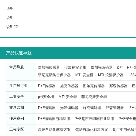
说明
说明
说明22
产品快速导航
常用导航
倍加福传感器
倍加福安全栅
倍加福编码器
p+f
P+
菲尼克斯防雷保护器
MTL安全栅
MTL浪涌保护器
123
生产线行业
P+F传感器
施克传感器
图尔克传感器
邦森传感器
巴
工业安全
p+f安全栅
MTL安全栅
菲尼克斯安全栅
转速监测
P+F编码器
光洋编码器
施克编码器
邦森编码器
IF
使用案例
P+F编码器电梯应用
P+F超声波印刷行业应用
P+F安全
工程专区
高炉自动化解决方案
焦炉自动化解决方案
钢厂变电站解