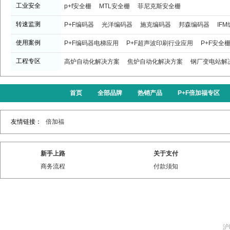
工业安全
p+f安全栅
MTL安全栅
菲尼克斯安全栅
转速监测
P+F编码器
光洋编码器
施克编码器
邦森编码器
IF
使用案例
P+F编码器电梯应用
P+F超声波印刷行业应用
P+F安全
工程专区
高炉自动化解决方案
焦炉自动化解决方案
钢厂变电站解
首页
全部品牌
热销产品
P+F倍加福专区
友情链接：
倍加福
新手上路
关于支付
商务流程
付款须知
沪