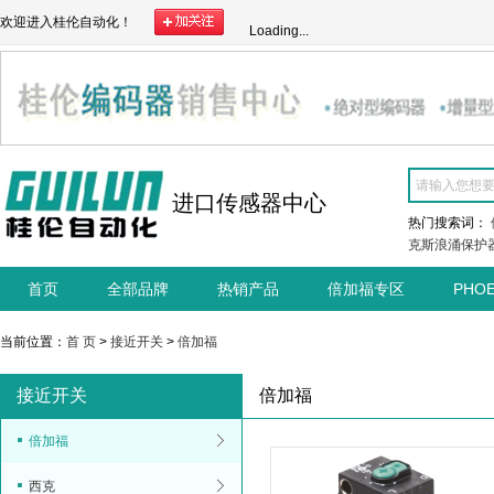
欢迎进入桂伦自动化！
Loading...
进口传感器中心
热门搜索词：
克斯浪涌保护
首页
全部品牌
热销产品
倍加福专区
PHO
当前位置：
首 页
>
接近开关
>
倍加福
接近开关
倍加福
倍加福
西克