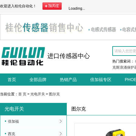
欢迎进入桂伦自动化！
Loading...
进口传感器中心
热门搜索词：
克斯浪涌保护
首页
全部品牌
热销产品
倍加福专区
PHO
当前位置：
首 页
>
光电开关
>
图尔克
光电开关
图尔克
倍加福
西克