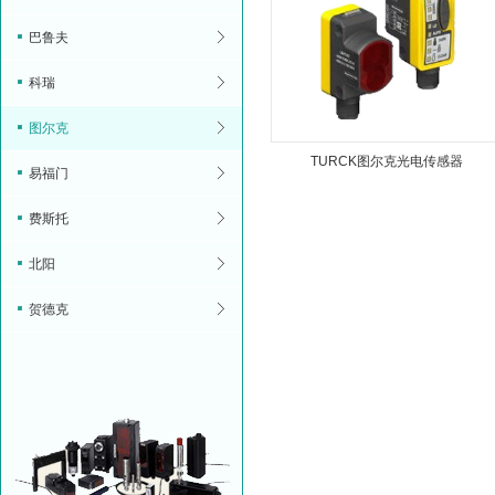
巴鲁夫
科瑞
图尔克
TURCK图尔克光电传感器
易福门
费斯托
北阳
贺德克