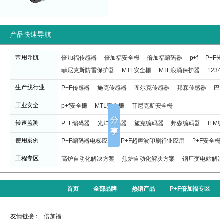
产品快速导航
常用导航
倍加福传感器
倍加福安全栅
倍加福编码器
p+f
P+
菲尼克斯防雷保护器
MTL安全栅
MTL浪涌保护器
123
生产线行业
P+F传感器
施克传感器
图尔克传感器
邦森传感器
巴
工业安全
p+f安全栅
MTL安全栅
菲尼克斯安全栅
转速监测
P+F编码器
光洋编码器
施克编码器
邦森编码器
IF
使用案例
P+F编码器电梯应用
P+F超声波印刷行业应用
P+F安全
工程专区
高炉自动化解决方案
焦炉自动化解决方案
钢厂变电站解
首页
全部品牌
热销产品
P+F倍加福专区
友情链接：
倍加福