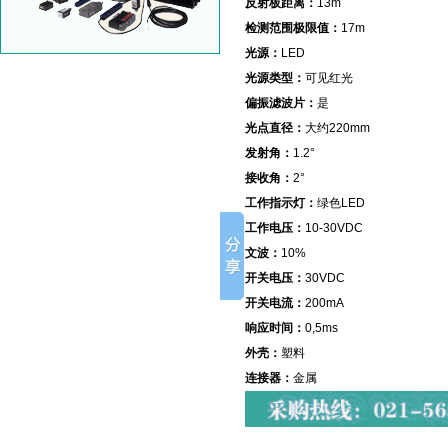
反射板距离：
13m
检测范围极限值：
17m
光源：
LED
光源类型：
可见红光
偏振滤波片：
是
光点直径：
大约220mm
发射角：
1.2°
接收角：
2°
工作指示灯：
绿色LED
工作电压：
10-30VDC
文波：
10%
开关电压：
30VDC
开关电流：
200mA
响应时间：
0,5ms
外壳：
塑料
连接器：
金属