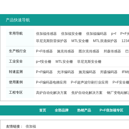
产品快速导航
常用导航
倍加福传感器
倍加福安全栅
倍加福编码器
p+f
P+
菲尼克斯防雷保护器
MTL安全栅
MTL浪涌保护器
123
生产线行业
P+F传感器
施克传感器
图尔克传感器
邦森传感器
巴
工业安全
p+f安全栅
MTL安全栅
菲尼克斯安全栅
转速监测
P+F编码器
光洋编码器
施克编码器
邦森编码器
IF
使用案例
P+F编码器电梯应用
P+F超声波印刷行业应用
P+F安全
工程专区
高炉自动化解决方案
焦炉自动化解决方案
钢厂变电站解
首页
全部品牌
热销产品
P+F倍加福专区
友情链接：
倍加福