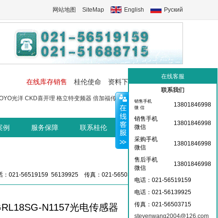
网站地图
SiteMap
English
Руский
在线客服
在线库存销售
桂伦使命
资料下载
工控交流中心
联系我们
OYO光洋
CKD喜开理
格立特变频器
倍加福传感器
菲尼克斯端子
菲尼
销售手机
13801846998
微 信
销售手机
13801846998
案例
服务保障
联系桂伦
桂伦资讯中心
微信
采购手机
13801846998
微信
售后手机
13801846998
微信
：021-56519159 56139925 传真：021-56503715 36359826
电话：021-56519159
电话：021-
56139925
传真：021-56503715
GRL18SG-N1157光电传感器
stevenwang2004@126.com