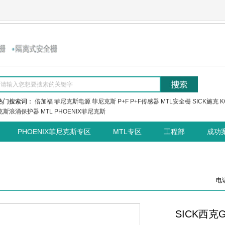
热门搜索词：
倍加福
菲尼克斯电源
菲尼克斯
P+F
P+F传感器
MTL安全栅
SICK施克
K
克斯浪涌保护器
MTL
PHOENIX菲尼克斯
PHOENIX菲尼克斯专区
MTL专区
工程部
成功
电话
SICK西克