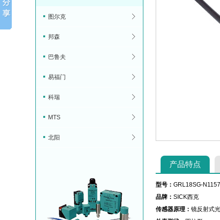
图尔克
邦森
巴鲁夫
易福门
科瑞
MTS
北阳
产品特点
型号：
GRL18SG-N115
品牌：
SICK西克
传感器原理：
镜反射式