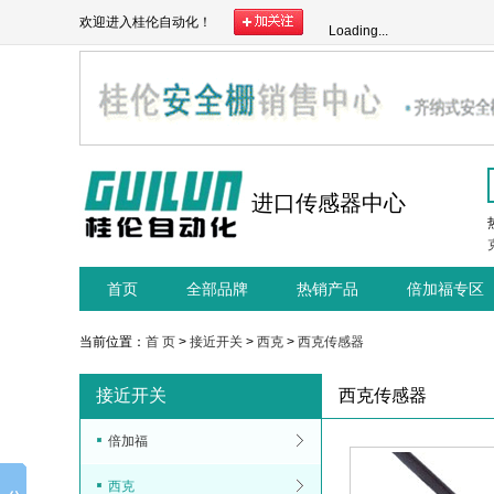
欢迎进入桂伦自动化！
Loading...
进口传感器中心
首页
全部品牌
热销产品
倍加福专区
当前位置：
首 页
>
接近开关
>
西克
>
西克传感器
接近开关
西克传感器
倍加福
西克