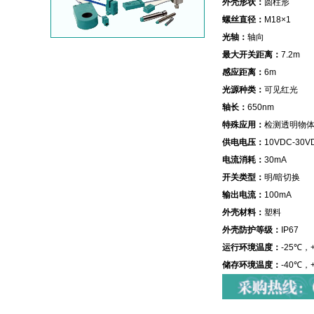
外壳形状：
圆柱形
螺丝直径：
M18×1
光轴：
轴向
最大开关距离：
7.2m
感应距离：
6m
光源种类：
可见红光
轴长：
650nm
特殊应用：
检测透明物
供电电压：
10VDC-30V
电流消耗：
30mA
开关类型：
明/暗切换
输出电流：
100mA
外壳材料：
塑料
外壳防护等级：
IP67
运行环境温度：
-25℃，
储存环境温度：
-40℃，