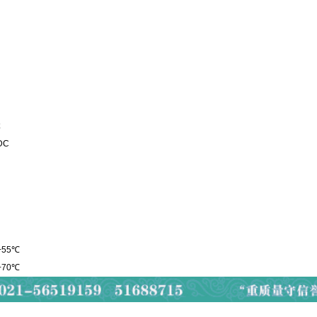
体
DC
+55℃
+70℃