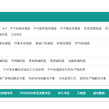
p+f
P+F光电传感器
P+F超声波传感器
P+F液位传感器
菲尼克斯电源
菲
保护器
123456
森传感器
巴鲁夫传感器
易福门传感器
科瑞传感器
MTS传感器
编码器
IFM编码器
库柏勒编码器
雷恩编码器
北极星编码器
P+F安全栅在石油化工行业应用
P+F传感器在汽车生产线应用
钢厂变电站解决方案
转炉自动化解决方案
污水处理工艺
纺织生产线解决方案
F倍加福专区
PHOENIX菲尼克斯专区
MTL专区
工程部
成功案例