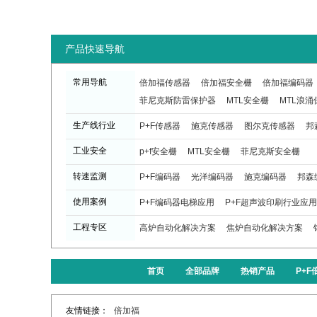
产品快速导航
常用导航
倍加福传感器
倍加福安全栅
倍加福编码器
菲尼克斯防雷保护器
MTL安全栅
MTL浪涌
生产线行业
P+F传感器
施克传感器
图尔克传感器
邦
工业安全
p+f安全栅
MTL安全栅
菲尼克斯安全栅
转速监测
P+F编码器
光洋编码器
施克编码器
邦森
使用案例
P+F编码器电梯应用
P+F超声波印刷行业应用
工程专区
高炉自动化解决方案
焦炉自动化解决方案
首页
全部品牌
热销产品
P+
友情链接：
倍加福