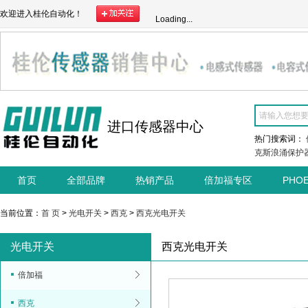
欢迎进入桂伦自动化！
Loading...
进口传感器中心
热门搜索词：
克斯浪涌保护
首页
全部品牌
热销产品
倍加福专区
PHO
当前位置：
首 页
>
光电开关
>
西克
>
西克光电开关
光电开关
西克光电开关
倍加福
西克