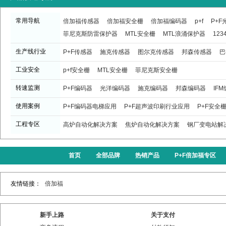
常用导航
倍加福传感器
倍加福安全栅
倍加福编码器
p+f
P+
菲尼克斯防雷保护器
MTL安全栅
MTL浪涌保护器
123
生产线行业
P+F传感器
施克传感器
图尔克传感器
邦森传感器
巴
工业安全
p+f安全栅
MTL安全栅
菲尼克斯安全栅
转速监测
P+F编码器
光洋编码器
施克编码器
邦森编码器
IF
使用案例
P+F编码器电梯应用
P+F超声波印刷行业应用
P+F安全
工程专区
高炉自动化解决方案
焦炉自动化解决方案
钢厂变电站解
首页
全部品牌
热销产品
P+F倍加福专区
友情链接：
倍加福
新手上路
关于支付