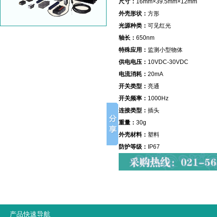
尺寸：
16mm×39.5mm×12mm
外壳形状：
方形
光源种类：
可见红光
轴长：
650nm
特殊应用：
监测小型物体
供电电压：
10VDC-30VDC
电流消耗：
20mA
开关类型：
亮通
开关频率：
1000Hz
连接类型：
插头
重量：
30g
外壳材料：
塑料
防护等级：
IP67
产品快速导航