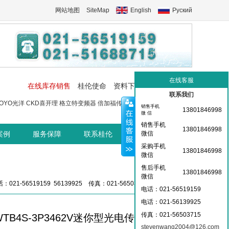
网站地图
SiteMap
English
Руский
在线客服
在线库存销售
桂伦使命
资料下载
工控交流中心
联系我们
OYO光洋
CKD喜开理
格立特变频器
倍加福传感器
菲尼克斯端子
菲尼
销售手机
13801846998
微 信
销售手机
13801846998
案例
服务保障
联系桂伦
桂伦资讯中心
微信
采购手机
13801846998
微信
售后手机
13801846998
微信
：021-56519159 56139925 传真：021-56503715 36359826
电话：021-56519159
电话：021-
56139925
传真：021-56503715
WTB4S-3P3462V迷你型光电传感器
stevenwang2004@126.com