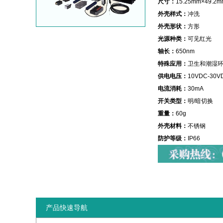
尺寸：
15.25mm×49.2m
外壳样式：
冲洗
外壳形状：
方形
光源种类：
可见红光
轴长：
650nm
特殊应用：
卫生和潮湿
供电电压：
10VDC-30V
电流消耗：
30mA
开关类型：
明/暗切换
重量：
60g
外壳材料：
不锈钢
防护等级：
IP66
产品快速导航