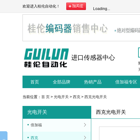
欢迎进入桂伦自动化！
Loading...
进口传感器中心
首页
全部品牌
热销产品
倍加福专区
当前位置：
首 页
>
光电开关
>
西克
>
西克光电开关
光电开关
西克光电开关
倍加福
西克