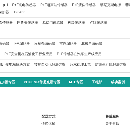
p+f
P+F光电传感器
P+F超声波传感器
P+F液位传感器
菲尼克斯电源
菲
保护器
123456
森传感器
巴鲁夫传感器
易福门传感器
科瑞传感器
MTS传感器
编码器
IFM编码器
库柏勒编码器
雷恩编码器
北极星编码器
P+F安全栅在石油化工行业应用
P+F传感器在汽车生产线应用
钢厂变电站解决方案
转炉自动化解决方案
污水处理工艺
纺织生产线解决方案
F倍加福专区
PHOENIX菲尼克斯专区
MTL专区
工程部
成功案例
配送方式
售后服务
快递运输
关于售后