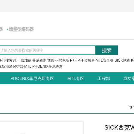
热门搜索词：
倍加福
菲尼克斯电源
菲尼克斯
P+F
P+F传感器
MTL安全栅
SICK施克
K
克斯浪涌保护器
MTL
PHOENIX菲尼克斯
PHOENIX菲尼克斯专区
MTL专区
工程部
成功
电话
SICK西克