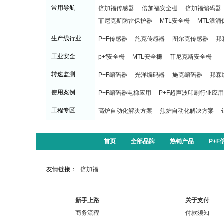
常用导航
倍加福传感器
倍加福安全栅
倍加福编码器
菲尼克斯防雷保护器
MTL安全栅
MTL浪涌
生产线行业
P+F传感器
施克传感器
图尔克传感器
邦
工业安全
p+f安全栅
MTL安全栅
菲尼克斯安全栅
转速监测
P+F编码器
光洋编码器
施克编码器
邦森
使用案例
P+F编码器电梯应用
P+F超声波印刷行业应用
工程专区
高炉自动化解决方案
焦炉自动化解决方案
首页
全部品牌
热销产品
P+
友情链接：
倍加福
新手上路
关于支付
商务流程
付款须知