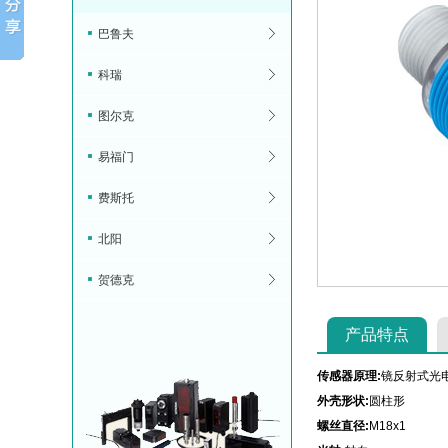
巴鲁夫
科瑞
图尔克
易福门
费斯托
北阳
贺德克
产品特点
传感器原理:
镜反射式光电
外壳形状:
圆柱形
螺丝直径:
M18x1