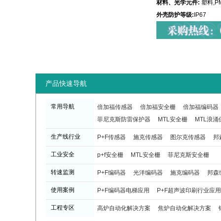
材料、光学元件:
塑料,P
外壳防护等级:
IP67
产品快速导航
常用导航
倍加福传感器
倍加福安全栅
倍加福编码器
菲尼克斯防雷保护器
MTL安全栅
MTL浪涌
生产线行业
P+F传感器
施克传感器
图尔克传感器
邦
工业安全
p+f安全栅
MTL安全栅
菲尼克斯安全栅
转速监测
P+F编码器
光洋编码器
施克编码器
邦森
使用案例
P+F编码器电梯应用
P+F超声波印刷行业应用
工程专区
高炉自动化解决方案
焦炉自动化解决方案