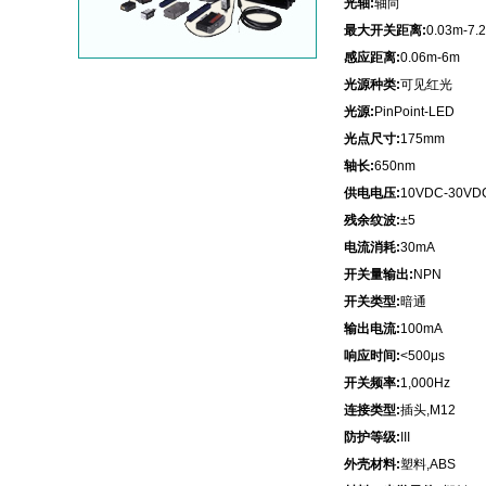
光轴:
轴向
最大开关距离:
0.03m-7.
感应距离:
0.06m-6m
光源种类:
可见红光
光源:
PinPoint-LED
光点尺寸:
175mm
轴长:
650nm
供电电压:
10VDC-30VD
残余纹波:
±5
电流消耗:
30mA
开关量输出:
NPN
开关类型:
暗通
输出电流:
100mA
响应时间:
<500μs
开关频率:
1,000Hz
连接类型:
插头,M12
防护等级:
III
外壳材料:
塑料,ABS