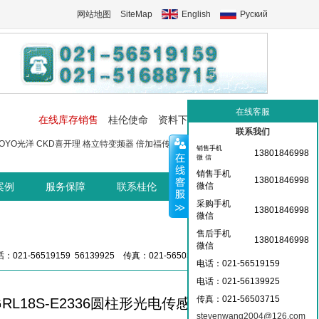
网站地图
SiteMap
English
Руский
在线客服
在线库存销售
桂伦使命
资料下载
工控交流中心
联系我们
OYO光洋
CKD喜开理
格立特变频器
倍加福传感器
菲尼克斯端子
菲尼
销售手机
13801846998
微 信
销售手机
13801846998
案例
服务保障
联系桂伦
桂伦资讯中心
微信
采购手机
13801846998
微信
售后手机
13801846998
微信
：021-56519159 56139925 传真：021-56503715 36359826
电话：021-56519159
电话：021-
56139925
传真：021-56503715
GRL18S-E2336圆柱形光电传感器
stevenwang2004@126.com