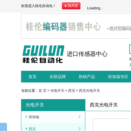
欢迎进入桂伦自动化！
Loading...
进口传感器中心
首页
全部品牌
热销产品
倍加福专区
当前位置：
首 页
>
光电开关
>
西克
>
西克光电开关
光电开关
西克光电开关
倍加福
西克