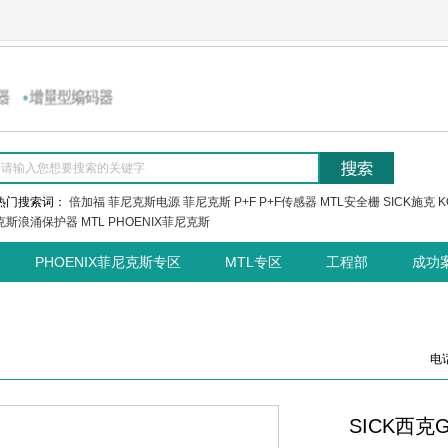
热门搜索词：
倍加福
菲尼克斯电源
菲尼克斯
P+F
P+F传感器
MTL安全栅
SICK施克
K
克斯浪涌保护器
MTL
PHOENIX菲尼克斯
PHOENIX菲尼克斯专区
MTL专区
工程部
成功
电话
SICK西克