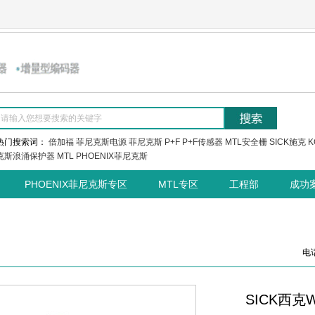
热门搜索词：
倍加福
菲尼克斯电源
菲尼克斯
P+F
P+F传感器
MTL安全栅
SICK施克
K
克斯浪涌保护器
MTL
PHOENIX菲尼克斯
PHOENIX菲尼克斯专区
MTL专区
工程部
成功
电话
SICK西克