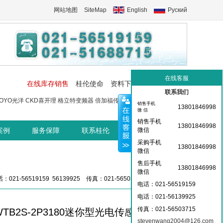
网站地图
SiteMap
English
Руский
在线客服
在线库存销售
桂伦使命
资料下载
工控交流中心
联系我们
OYO光洋
CKD喜开理
格立特变频器
倍加福传感器
菲尼克斯端子
菲尼
销售手机
13801846998
微 信
销售手机
13801846998
案例
服务保障
联系桂伦
桂伦资讯中心
微信
采购手机
13801846998
微信
售后手机
13801846998
微信
：021-56519159 56139925 传真：021-56503715 36359826
电话：021-56519159
电话：021-
56139925
传真：021-56503715
WTB2S-2P3180迷你型光电传感器
stevenwang2004@126.com