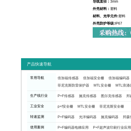
导线直径：
3mm
外壳材料：
塑料
材料、光学元件:
塑料
外壳防护等级:
IP67
产品快速导航
常用导航
倍加福传感器
倍加福安全栅
倍加福编码器
菲尼克斯防雷保护器
MTL安全栅
MTL浪涌
生产线行业
P+F传感器
施克传感器
图尔克传感器
邦
工业安全
p+f安全栅
MTL安全栅
菲尼克斯安全栅
转速监测
P+F编码器
光洋编码器
施克编码器
邦森
使用案例
P+F编码器电梯应用
P+F超声波印刷行业应用