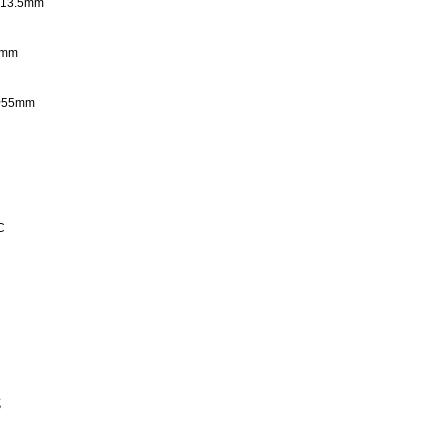
×13.5mm
0mm
55mm
C
缆