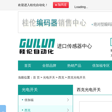
欢迎进入桂伦自动化！
Loading...
进口传感器中心
首页
全部品牌
热销产品
倍加福专区
当前位置：
首 页
>
光电开关
>
西克
>
西克光电开关
光电开关
西克光电开关
倍加福
西克