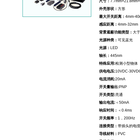
尺寸：
7.7mm×21.8mm
外壳形状：
方形
最大开关距离：
4mm-4
感应距离：
4mm-32mm
背景遮蔽功能类型：
大于
光源种类：
可见蓝光
光源：
LED
轴长：
445nm
特殊应用:
检测小型物体
供电电压:
10VDC-30VD
电流消耗:
20mA
开关量输出:
PNP
开关类型:
亮通
输出电流:
＜50mA
响应时间：
＜0.4ms
开关频率：
1，200Hz
连接类型：
带插头的电
导线材料：
PVC