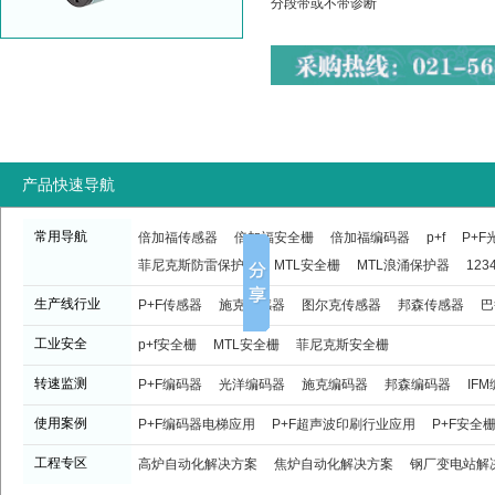
分段带或不带诊断
产品快速导航
常用导航
倍加福传感器
倍加福安全栅
倍加福编码器
p+f
P+
菲尼克斯防雷保护器
MTL安全栅
MTL浪涌保护器
123
生产线行业
P+F传感器
施克传感器
图尔克传感器
邦森传感器
巴
工业安全
p+f安全栅
MTL安全栅
菲尼克斯安全栅
转速监测
P+F编码器
光洋编码器
施克编码器
邦森编码器
IF
使用案例
P+F编码器电梯应用
P+F超声波印刷行业应用
P+F安全
工程专区
高炉自动化解决方案
焦炉自动化解决方案
钢厂变电站解