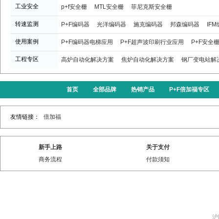
工业安全
p+f安全栅
MTL安全栅
菲尼克斯安全栅
转速监测
P+F编码器
光洋编码器
施克编码器
邦森编码器
IF
使用案例
P+F编码器电梯应用
P+F超声波印刷行业应用
P+F安全
工程专区
高炉自动化解决方案
焦炉自动化解决方案
钢厂变电站解
首页
全部品牌
热销产品
P+F倍加福专区
友情链接：
倍加福
新手上路
关于支付
商务流程
付款须知
沪