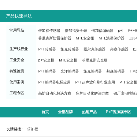
产品快速导航
常用导航
倍加福传感器
倍加福安全栅
倍加福编码器
p+f
P+
菲尼克斯防雷保护器
MTL安全栅
MTL浪涌保护器
123
生产线行业
P+F传感器
施克传感器
图尔克传感器
邦森传感器
巴
工业安全
p+f安全栅
MTL安全栅
菲尼克斯安全栅
转速监测
P+F编码器
光洋编码器
施克编码器
邦森编码器
IF
使用案例
P+F编码器电梯应用
P+F超声波印刷行业应用
P+F安全
工程专区
高炉自动化解决方案
焦炉自动化解决方案
钢厂变电站解
首页
全部品牌
热销产品
P+F倍加福专区
友情链接：
倍加福