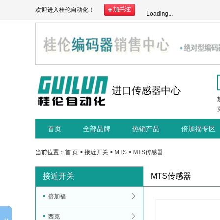
欢迎进入桂伦自动化！
Loading...
进口传感器中心
首页
全部品牌
热销产品
倍加福专区
当前位置：
首 页
>
接近开关
>
MTS
>
MTS传感器
接近开关
MTS传感器
倍加福
西克