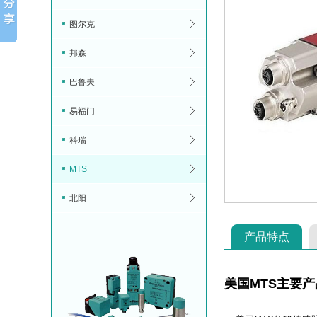
图尔克
邦森
巴鲁夫
易福门
科瑞
MTS
北阳
产品特点
美国MTS主要