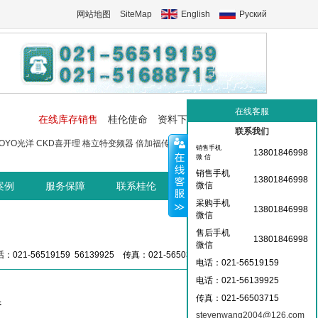
网站地图
SiteMap
English
Руский
在线客服
在线库存销售
桂伦使命
资料下载
工控交流中心
联系我们
OYO光洋
CKD喜开理
格立特变频器
倍加福传感器
菲尼克斯端子
菲尼
销售手机
13801846998
微 信
销售手机
13801846998
案例
服务保障
联系桂伦
桂伦资讯中心
微信
采购手机
13801846998
微信
售后手机
13801846998
微信
：021-56519159 56139925 传真：021-56503715 36359826
电话：021-56519159
电话：021-
56139925
传真：021-56503715
器
stevenwang2004@126.com