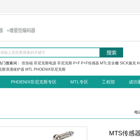
热门搜索词：
倍加福
菲尼克斯电源
菲尼克斯
P+F
P+F传感器
MTL安全栅
SICK施克
K
克斯浪涌保护器
MTL
PHOENIX菲尼克斯
PHOENIX菲尼克斯专区
MTL专区
工程部
成功
电话
MTS传感