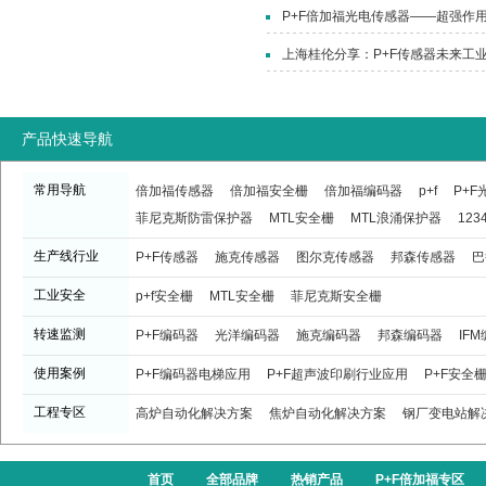
P+F倍加福光电传感器——超强作
上海桂伦分享：P+F传感器未来工
产品快速导航
常用导航
倍加福传感器
倍加福安全栅
倍加福编码器
p+f
P+
菲尼克斯防雷保护器
MTL安全栅
MTL浪涌保护器
123
生产线行业
P+F传感器
施克传感器
图尔克传感器
邦森传感器
巴
工业安全
p+f安全栅
MTL安全栅
菲尼克斯安全栅
转速监测
P+F编码器
光洋编码器
施克编码器
邦森编码器
IF
使用案例
P+F编码器电梯应用
P+F超声波印刷行业应用
P+F安全
工程专区
高炉自动化解决方案
焦炉自动化解决方案
钢厂变电站解
首页
全部品牌
热销产品
P+F倍加福专区