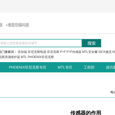
热门搜索词：
倍加福
菲尼克斯电源
菲尼克斯
P+F
P+F传感器
MTL安全栅
SICK施克
K
克斯浪涌保护器
MTL
PHOENIX菲尼克斯
PHOENIX菲尼克斯专区
MTL专区
工程部
成功
电话
传感器的作用