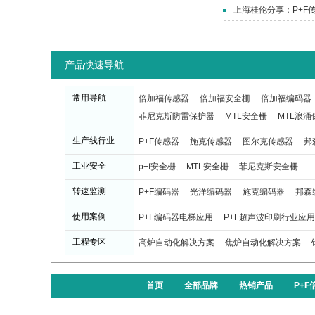
上海桂伦分享：P+F
产品快速导航
常用导航
倍加福传感器
倍加福安全栅
倍加福编码器
菲尼克斯防雷保护器
MTL安全栅
MTL浪涌
生产线行业
P+F传感器
施克传感器
图尔克传感器
邦
工业安全
p+f安全栅
MTL安全栅
菲尼克斯安全栅
转速监测
P+F编码器
光洋编码器
施克编码器
邦森
使用案例
P+F编码器电梯应用
P+F超声波印刷行业应用
工程专区
高炉自动化解决方案
焦炉自动化解决方案
首页
全部品牌
热销产品
P+