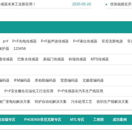
传感器未来工业新应用！
2020-05-20
倍加福接近开
p+f
P+F光电传感器
P+F超声波传感器
P+F液位传感器
菲尼克斯电源
菲
保护器
123456
森传感器
巴鲁夫传感器
易福门传感器
科瑞传感器
MTS传感器
编码器
IFM编码器
库柏勒编码器
雷恩编码器
北极星编码器
P+F安全栅在石油化工行业应用
P+F传感器在汽车生产线应用
钢厂变电站解决方案
转炉自动化解决方案
污水处理工艺
纺织生产线解决方案
F倍加福专区
PHOENIX菲尼克斯专区
MTL专区
工程部
成功案例