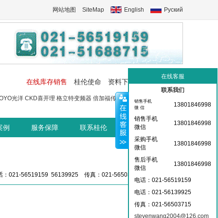
网站地图
SiteMap
English
Руский
在线客服
在线库存销售
桂伦使命
资料下载
工控交流中心
联系我们
OYO光洋
CKD喜开理
格立特变频器
倍加福传感器
菲尼克斯端子
菲尼
销售手机
13801846998
微 信
销售手机
13801846998
案例
服务保障
联系桂伦
桂伦资讯中心
微信
采购手机
13801846998
微信
售后手机
13801846998
微信
：021-56519159 56139925 传真：021-56503715 36359826
电话：021-56519159
电话：021-
56139925
传真：021-56503715
stevenwang2004@126.com