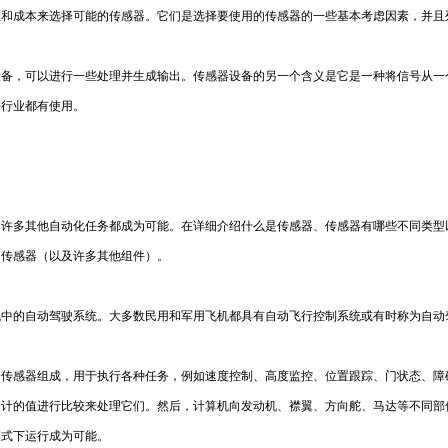
性和成本来选择可能的传感器。它们是选择要使用的传感器的一些基本考虑因素，并且
设备，可以进行一些处理并生成输出。传感器设备的另一个含义是它是一种将信号从一
等行业都有使用。
和许多其他自动化任务都成为可能。在详细介绍什么是传感器、传感器有哪些不同类型
为传感器（以及许多其他组件）。
机中的自动驾驶系统。大多数民用和军用飞机都具有自动飞行控制系统或有时称为自动
个传感器组成，用于执行各种任务，例如速度控制、高度监控、位置跟踪、门状态、障
设计的值进行比较来处理它们。然后，计算机向发动机、襟翼、方向舵、马达等不同部
模式下运行成为可能。