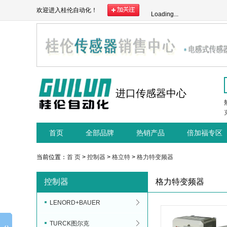
欢迎进入桂伦自动化！
Loading...
进口传感器中心
首页
全部品牌
热销产品
倍加福专区
当前位置：
首 页
>
控制器
>
格立特
>
格力特变频器
控制器
格力特变频器
LENORD+BAUER
TURCK图尔克