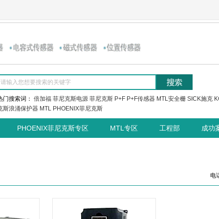
热门搜索词：
倍加福
菲尼克斯电源
菲尼克斯
P+F
P+F传感器
MTL安全栅
SICK施克
K
克斯浪涌保护器
MTL
PHOENIX菲尼克斯
PHOENIX菲尼克斯专区
MTL专区
工程部
成功
电话