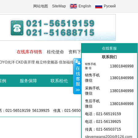
网站地图
SiteMap
English
Руский
在线客服
在线库存销售
桂伦使命
资料下载
工控交流中心
联系我们
OYO光洋
CKD喜开理
格立特变频器
倍加福传感器
菲尼克斯端子
菲尼
销售手机
13801846998
微 信
销售手机
13801846998
案例
服务保障
联系桂伦
桂伦资讯中心
微信
采购手机
13801846998
微信
售后手机
13801846998
微信
：021-56519159 56139925 传真：021-56503715 36359826
电话：021-56519159
电话：021-
56139925
传真：021-56503715
stevenwang2004@126.com