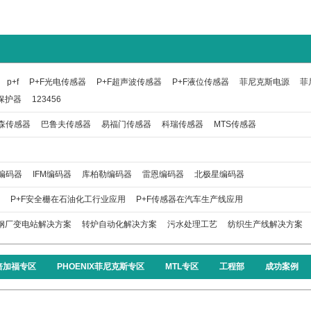
p+f
P+F光电传感器
P+F超声波传感器
P+F液位传感器
菲尼克斯电源
菲
保护器
123456
森传感器
巴鲁夫传感器
易福门传感器
科瑞传感器
MTS传感器
编码器
IFM编码器
库柏勒编码器
雷恩编码器
北极星编码器
P+F安全栅在石油化工行业应用
P+F传感器在汽车生产线应用
钢厂变电站解决方案
转炉自动化解决方案
污水处理工艺
纺织生产线解决方案
F倍加福专区
PHOENIX菲尼克斯专区
MTL专区
工程部
成功案例