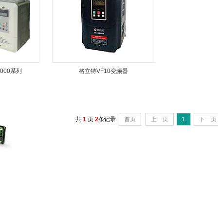
000系列
格立特VF10变频器
共
1
页
2
条记录
首页
上一页
1
下一页