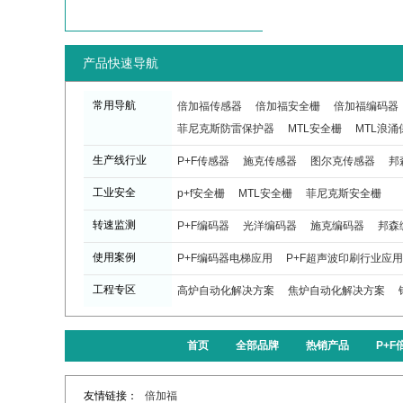
产品快速导航
常用导航
倍加福传感器
倍加福安全栅
倍加福编码器
菲尼克斯防雷保护器
MTL安全栅
MTL浪涌
生产线行业
P+F传感器
施克传感器
图尔克传感器
邦
工业安全
p+f安全栅
MTL安全栅
菲尼克斯安全栅
转速监测
P+F编码器
光洋编码器
施克编码器
邦森
使用案例
P+F编码器电梯应用
P+F超声波印刷行业应用
工程专区
高炉自动化解决方案
焦炉自动化解决方案
首页
全部品牌
热销产品
P+
友情链接：
倍加福