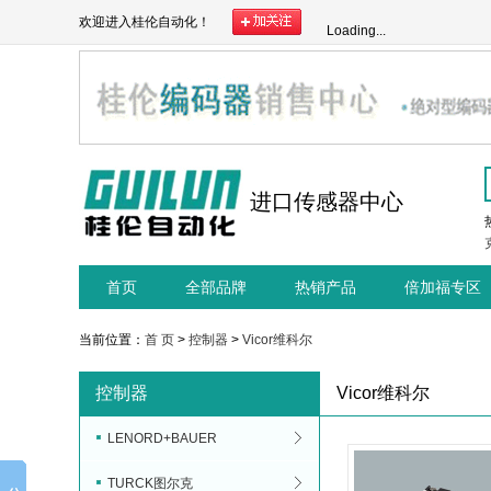
欢迎进入桂伦自动化！
Loading...
进口传感器中心
首页
全部品牌
热销产品
倍加福专区
当前位置：
首 页
>
控制器
>
Vicor维科尔
控制器
Vicor维科尔
LENORD+BAUER
TURCK图尔克