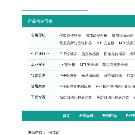
产品快速导航
常用导航
倍加福传感器
倍加福安全栅
倍加福编码器
菲尼克斯防雷保护器
MTL安全栅
MTL浪涌
生产线行业
P+F传感器
施克传感器
图尔克传感器
邦
工业安全
p+f安全栅
MTL安全栅
菲尼克斯安全栅
转速监测
P+F编码器
光洋编码器
施克编码器
邦森
使用案例
P+F编码器电梯应用
P+F超声波印刷行业应用
工程专区
高炉自动化解决方案
焦炉自动化解决方案
首页
全部品牌
热销产品
P+
友情链接：
倍加福