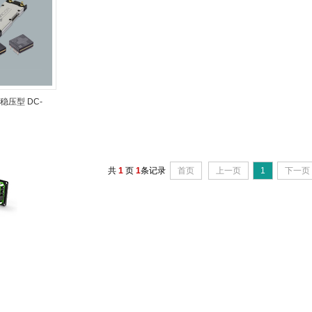
稳压型 DC-
器
共
1
页
1
条记录
首页
上一页
1
下一页