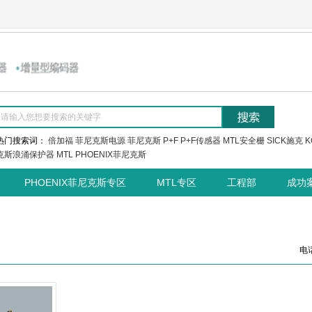
热门搜索词：
倍加福
菲尼克斯电源
菲尼克斯
P+F
P+F传感器
MTL安全栅
SICK施克
K
克斯浪涌保护器
MTL
PHOENIX菲尼克斯
PHOENIX菲尼克斯专区
MTL专区
工程部
成功
电话