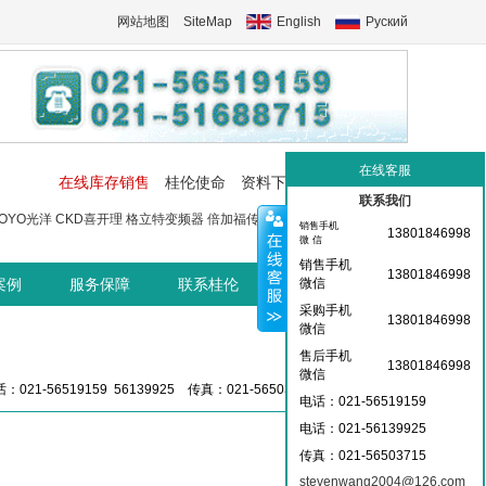
网站地图
SiteMap
English
Руский
在线客服
在线库存销售
桂伦使命
资料下载
工控交流中心
联系我们
OYO光洋
CKD喜开理
格立特变频器
倍加福传感器
菲尼克斯端子
菲尼
销售手机
13801846998
微 信
销售手机
13801846998
案例
服务保障
联系桂伦
桂伦资讯中心
微信
采购手机
13801846998
微信
售后手机
13801846998
微信
：021-56519159 56139925 传真：021-56503715 36359826
电话：021-56519159
电话：021-
56139925
传真：021-56503715
stevenwang2004@126.com