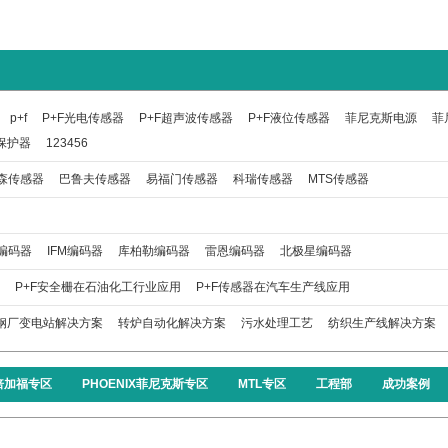
p+f
P+F光电传感器
P+F超声波传感器
P+F液位传感器
菲尼克斯电源
菲
保护器
123456
森传感器
巴鲁夫传感器
易福门传感器
科瑞传感器
MTS传感器
编码器
IFM编码器
库柏勒编码器
雷恩编码器
北极星编码器
P+F安全栅在石油化工行业应用
P+F传感器在汽车生产线应用
钢厂变电站解决方案
转炉自动化解决方案
污水处理工艺
纺织生产线解决方案
F倍加福专区
PHOENIX菲尼克斯专区
MTL专区
工程部
成功案例