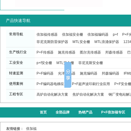
产品快速导航
常用导航
倍加福传感器
倍加福安全栅
倍加福编码器
p+f
P+
菲尼克斯防雷保护器
MTL安全栅
MTL浪涌保护器
123
生产线行业
P+F传感器
施克传感器
图尔克传感器
邦森传感器
巴
工业安全
p+f安全栅
MTL安全栅
菲尼克斯安全栅
转速监测
P+F编码器
光洋编码器
施克编码器
邦森编码器
IF
使用案例
P+F编码器电梯应用
P+F超声波印刷行业应用
P+F安全
工程专区
高炉自动化解决方案
焦炉自动化解决方案
钢厂变电站解
首页
全部品牌
热销产品
P+F倍加福专区
友情链接：
倍加福