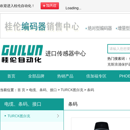
欢迎进入桂伦自动化！
Loading...
进口传感器中心
热门搜索词：
克斯浪涌保护
首页
全部品牌
热销产品
倍加福专区
PHO
当前位置：
首 页
>
电缆、条码、接口
>
TURCK图尔克
>
条码
电缆、条码、接口
条码
TURCK图尔克