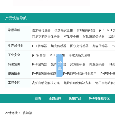
产品快速导航
常用导航
倍加福传感器
倍加福安全栅
倍加福编码器
p+f
P+
菲尼克斯防雷保护器
MTL安全栅
MTL浪涌保护器
123
生产线行业
P+F传感器
施克传感器
图尔克传感器
邦森传感器
巴
工业安全
p+f安全栅
MTL安全栅
菲尼克斯安全栅
转速监测
P+F编码器
光洋编码器
施克编码器
邦森编码器
IF
使用案例
P+F编码器电梯应用
P+F超声波印刷行业应用
P+F安全
工程专区
高炉自动化解决方案
焦炉自动化解决方案
钢厂变电站解
首页
全部品牌
热销产品
P+F倍加福专区
友情链接：
倍加福