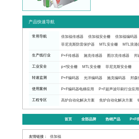
产品快速导航
常用导航
倍加福传感器
倍加福安全栅
倍加福编码器
菲尼克斯防雷保护器
MTL安全栅
MTL浪涌
生产线行业
P+F传感器
施克传感器
图尔克传感器
邦
工业安全
p+f安全栅
MTL安全栅
菲尼克斯安全栅
转速监测
P+F编码器
光洋编码器
施克编码器
邦森
使用案例
P+F编码器电梯应用
P+F超声波印刷行业应用
工程专区
高炉自动化解决方案
焦炉自动化解决方案
首页
全部品牌
热销产品
P+
友情链接：
倍加福