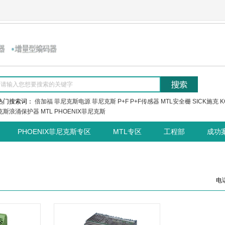
热门搜索词：
倍加福
菲尼克斯电源
菲尼克斯
P+F
P+F传感器
MTL安全栅
SICK施克
K
克斯浪涌保护器
MTL
PHOENIX菲尼克斯
PHOENIX菲尼克斯专区
MTL专区
工程部
成功
电话