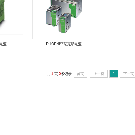
i电源
PHOENI菲尼克斯电源
共
1
页
2
条记录
首页
上一页
1
下一页