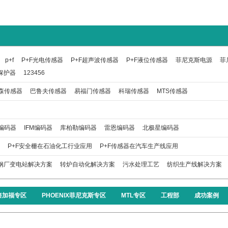
p+f
P+F光电传感器
P+F超声波传感器
P+F液位传感器
菲尼克斯电源
菲
保护器
123456
森传感器
巴鲁夫传感器
易福门传感器
科瑞传感器
MTS传感器
编码器
IFM编码器
库柏勒编码器
雷恩编码器
北极星编码器
P+F安全栅在石油化工行业应用
P+F传感器在汽车生产线应用
钢厂变电站解决方案
转炉自动化解决方案
污水处理工艺
纺织生产线解决方案
F倍加福专区
PHOENIX菲尼克斯专区
MTL专区
工程部
成功案例