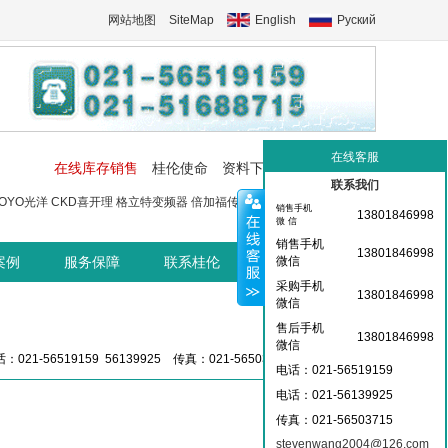
网站地图
SiteMap
English
Руский
在线客服
在线库存销售
桂伦使命
资料下载
工控交流中心
联系我们
OYO光洋
CKD喜开理
格立特变频器
倍加福传感器
菲尼克斯端子
菲尼
销售手机
13801846998
微 信
销售手机
13801846998
案例
服务保障
联系桂伦
桂伦资讯中心
微信
采购手机
13801846998
微信
售后手机
13801846998
微信
：021-56519159 56139925 传真：021-56503715 36359826
电话：021-56519159
电话：021-
56139925
传真：021-56503715
stevenwang2004@126.com