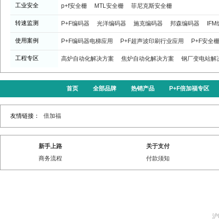
工业安全
p+f安全栅
MTL安全栅
菲尼克斯安全栅
转速监测
P+F编码器
光洋编码器
施克编码器
邦森编码器
IF
使用案例
P+F编码器电梯应用
P+F超声波印刷行业应用
P+F安全
工程专区
高炉自动化解决方案
焦炉自动化解决方案
钢厂变电站解
首页
全部品牌
热销产品
P+F倍加福专区
友情链接：
倍加福
新手上路
关于支付
商务流程
付款须知
沪