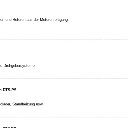
ren und Rotoren aus der Motorenfertigung
m
rse Drehgebersysteme
em DTS-PS
rdlader, Standheizung usw.