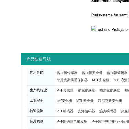
Sicherheitstestsyst
Prüfsysteme für sämt
产品快速导航
常用导航
倍加福传感器
倍加福安全栅
倍加福编码器
菲尼克斯防雷保护器
MTL安全栅
MTL浪涌
生产线行业
P+F传感器
施克传感器
图尔克传感器
邦
工业安全
p+f安全栅
MTL安全栅
菲尼克斯安全栅
转速监测
P+F编码器
光洋编码器
施克编码器
邦森
使用案例
P+F编码器电梯应用
P+F超声波印刷行业应用