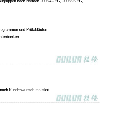
d Baugruppen nach Normen 2006/42/EG, 2006/95/EG,
programmen und Prüfabläufen
Datenbanken
n nach Kundenwunsch realisiert.