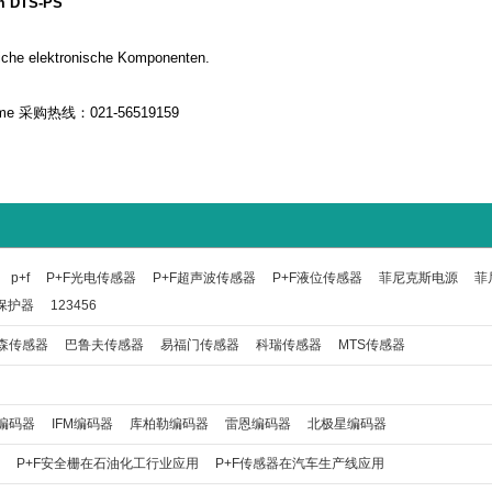
em DTS-PS
liche elektronische Komponenten.
p+f
P+F光电传感器
P+F超声波传感器
P+F液位传感器
菲尼克斯电源
菲
保护器
123456
森传感器
巴鲁夫传感器
易福门传感器
科瑞传感器
MTS传感器
编码器
IFM编码器
库柏勒编码器
雷恩编码器
北极星编码器
P+F安全栅在石油化工行业应用
P+F传感器在汽车生产线应用