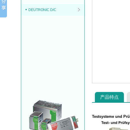
DEUTRONIC D/C
产品特点
Testsysteme und Prü