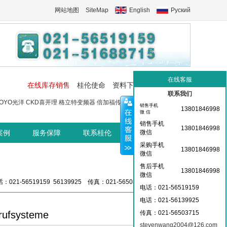
网站地图
SiteMap
English
Руский
在线客服
在线库存销售
桂伦使命
资料下载
工控交流中心
联系我们
OYO光洋
CKD喜开理
格立特变频器
倍加福传感器
菲尼克斯端子
菲尼
销售手机
13801846998
微 信
销售手机
13801846998
案例
服务保障
联系桂伦
桂伦资讯中心
微信
采购手机
13801846998
微信
售后手机
13801846998
微信
：021-56519159 56139925 传真：021-56503715 36359826
电话：021-56519159
电话：021-
56139925
rufsysteme
传真：021-56503715
stevenwang2004@126.com