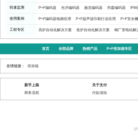
转速监测
P+F编码器
光洋编码器
施克编码器
邦森编码器
IF
使用案例
P+F编码器电梯应用
P+F超声波印刷行业应用
P+F安全
工程专区
高炉自动化解决方案
焦炉自动化解决方案
钢厂变电站解
首页
全部品牌
热销产品
P+F倍加福专区
友情链接：
倍加福
新手上路
关于支付
商务流程
付款须知
沪