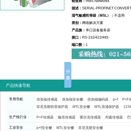
制造商：
HMS Networks
描述：
SERIAL-PROFINET CONVER
湿气敏感性等级（MSL）：
不适用
类别：
网络解决方案
产品族：
串口设备服务器
接口：
RS-232/422/485
端口数：
1
产品快速导航
常用导航
倍加福传感器
倍加福安全栅
倍加福编码器
p+f
P+
菲尼克斯防雷保护器
MTL安全栅
MTL浪涌保护器
123
生产线行业
P+F传感器
施克传感器
图尔克传感器
邦森传感器
巴
工业安全
p+f安全栅
MTL安全栅
菲尼克斯安全栅