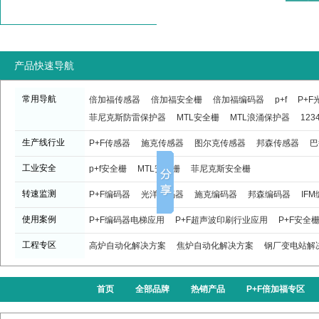
产品快速导航
常用导航
倍加福传感器
倍加福安全栅
倍加福编码器
p+f
P+
菲尼克斯防雷保护器
MTL安全栅
MTL浪涌保护器
123
生产线行业
P+F传感器
施克传感器
图尔克传感器
邦森传感器
巴
工业安全
p+f安全栅
MTL安全栅
菲尼克斯安全栅
转速监测
P+F编码器
光洋编码器
施克编码器
邦森编码器
IF
使用案例
P+F编码器电梯应用
P+F超声波印刷行业应用
P+F安全
工程专区
高炉自动化解决方案
焦炉自动化解决方案
钢厂变电站解
首页
全部品牌
热销产品
P+F倍加福专区