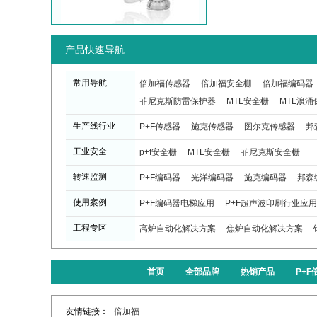
产品快速导航
常用导航
倍加福传感器
倍加福安全栅
倍加福编码器
菲尼克斯防雷保护器
MTL安全栅
MTL浪涌
生产线行业
P+F传感器
施克传感器
图尔克传感器
邦
工业安全
p+f安全栅
MTL安全栅
菲尼克斯安全栅
转速监测
P+F编码器
光洋编码器
施克编码器
邦森
使用案例
P+F编码器电梯应用
P+F超声波印刷行业应用
工程专区
高炉自动化解决方案
焦炉自动化解决方案
首页
全部品牌
热销产品
P+
友情链接：
倍加福