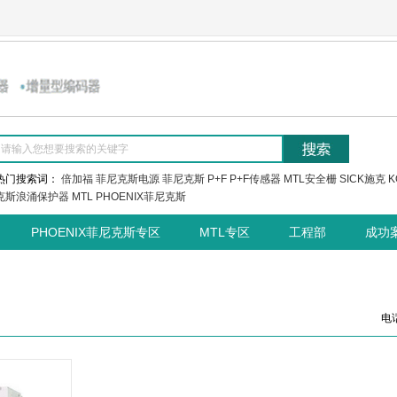
热门搜索词：
倍加福
菲尼克斯电源
菲尼克斯
P+F
P+F传感器
MTL安全栅
SICK施克
K
克斯浪涌保护器
MTL
PHOENIX菲尼克斯
PHOENIX菲尼克斯专区
MTL专区
工程部
成功
电话