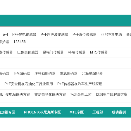
p+f
P+F光电传感器
P+F超声波传感器
P+F液位传感器
菲尼克斯电源
菲
保护器
123456
森传感器
巴鲁夫传感器
易福门传感器
科瑞传感器
MTS传感器
编码器
IFM编码器
库柏勒编码器
雷恩编码器
北极星编码器
P+F安全栅在石油化工行业应用
P+F传感器在汽车生产线应用
钢厂变电站解决方案
转炉自动化解决方案
污水处理工艺
纺织生产线解决方案
F倍加福专区
PHOENIX菲尼克斯专区
MTL专区
工程部
成功案例