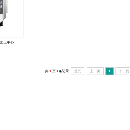
型加工中心
共
1
页
1
条记录
首页
上一页
1
下一页