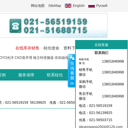
网站地图
SiteMap
English
Руский
在线客服
在线库存销售
桂伦使命
资料下载
工控交流中心
联系我们
OYO光洋
CKD喜开理
格立特变频器
倍加福传感器
菲尼克斯端子
菲尼
销售手机
13801846998
微 信
销售手机
13801846998
案例
服务保障
联系桂伦
桂伦资讯中心
微信
采购手机
13801846998
微信
售后手机
13801846998
微信
：021-56519159 56139925 传真：021-56503715 36359826
电话：021-56519159
电话：021-
56139925
传真：021-56503715
stevenwang2004@126.com