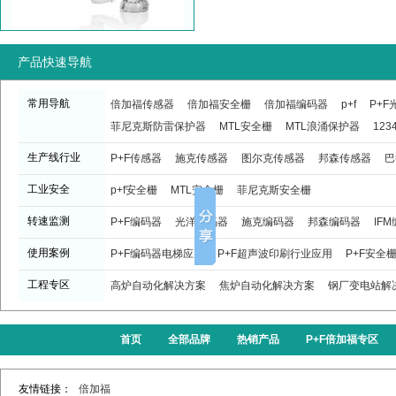
产品快速导航
常用导航
倍加福传感器
倍加福安全栅
倍加福编码器
p+f
P+
菲尼克斯防雷保护器
MTL安全栅
MTL浪涌保护器
123
生产线行业
P+F传感器
施克传感器
图尔克传感器
邦森传感器
巴
工业安全
p+f安全栅
MTL安全栅
菲尼克斯安全栅
转速监测
P+F编码器
光洋编码器
施克编码器
邦森编码器
IF
使用案例
P+F编码器电梯应用
P+F超声波印刷行业应用
P+F安全
工程专区
高炉自动化解决方案
焦炉自动化解决方案
钢厂变电站解
首页
全部品牌
热销产品
P+F倍加福专区
友情链接：
倍加福