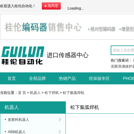
欢迎进入桂伦自动化！
Loading...
进口传感器中心
热门搜索词：
克斯浪涌保护
首页
全部品牌
热销产品
倍加福专区
PHO
当前位置：
首 页
>
机器人
>
松下焊机
>
松下氩弧焊机
机器人
松下氩弧焊机
发那科机器人
ABB机器人