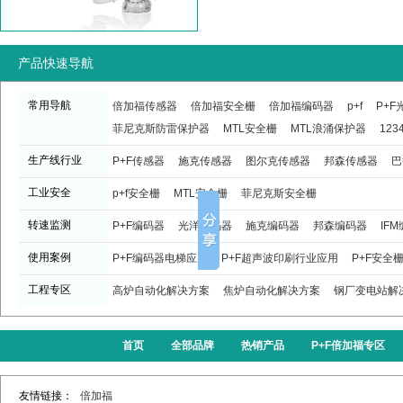
产品快速导航
常用导航
倍加福传感器
倍加福安全栅
倍加福编码器
p+f
P+
菲尼克斯防雷保护器
MTL安全栅
MTL浪涌保护器
123
生产线行业
P+F传感器
施克传感器
图尔克传感器
邦森传感器
巴
工业安全
p+f安全栅
MTL安全栅
菲尼克斯安全栅
转速监测
P+F编码器
光洋编码器
施克编码器
邦森编码器
IF
使用案例
P+F编码器电梯应用
P+F超声波印刷行业应用
P+F安全
工程专区
高炉自动化解决方案
焦炉自动化解决方案
钢厂变电站解
首页
全部品牌
热销产品
P+F倍加福专区
友情链接：
倍加福