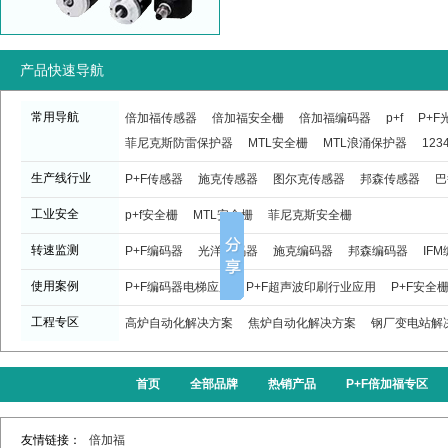
产品快速导航
常用导航
倍加福传感器
倍加福安全栅
倍加福编码器
p+f
P+
菲尼克斯防雷保护器
MTL安全栅
MTL浪涌保护器
123
生产线行业
P+F传感器
施克传感器
图尔克传感器
邦森传感器
巴
工业安全
p+f安全栅
MTL安全栅
菲尼克斯安全栅
转速监测
P+F编码器
光洋编码器
施克编码器
邦森编码器
IF
使用案例
P+F编码器电梯应用
P+F超声波印刷行业应用
P+F安全
工程专区
高炉自动化解决方案
焦炉自动化解决方案
钢厂变电站解
首页
全部品牌
热销产品
P+F倍加福专区
友情链接：
倍加福