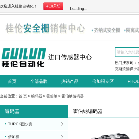
欢迎进入桂伦自动化！
Loading...
进口传感器中心
热门搜索词：
克斯浪涌保护
首页
全部品牌
热销产品
倍加福专区
PHO
当前位置：
首 页
>
编码器
>
霍伯纳
>
霍伯纳编码器
编码器
霍伯纳编码器
TURCK图尔克
倍加福