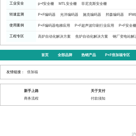
工业安全
p+f安全栅
MTL安全栅
菲尼克斯安全栅
转速监测
P+F编码器
光洋编码器
施克编码器
邦森编码器
IF
使用案例
P+F编码器电梯应用
P+F超声波印刷行业应用
P+F安全
工程专区
高炉自动化解决方案
焦炉自动化解决方案
钢厂变电站解
首页
全部品牌
热销产品
P+F倍加福专区
友情链接：
倍加福
新手上路
关于支付
商务流程
付款须知
沪