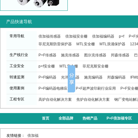
产品快速导航
常用导航
倍加福传感器
倍加福安全栅
倍加福编码器
p+f
P+
菲尼克斯防雷保护器
MTL安全栅
MTL浪涌保护器
123
生产线行业
P+F传感器
施克传感器
图尔克传感器
邦森传感器
巴
工业安全
p+f安全栅
MTL安全栅
菲尼克斯安全栅
转速监测
P+F编码器
光洋编码器
施克编码器
邦森编码器
IF
使用案例
P+F编码器电梯应用
P+F超声波印刷行业应用
P+F安全
工程专区
高炉自动化解决方案
焦炉自动化解决方案
钢厂变电站解
首页
全部品牌
热销产品
P+F倍加福专区
友情链接：
倍加福