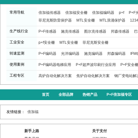
常用导航
倍加福传感器
倍加福安全栅
倍加福编码器
p+f
P+
菲尼克斯防雷保护器
MTL安全栅
MTL浪涌保护器
123
生产线行业
P+F传感器
施克传感器
图尔克传感器
邦森传感器
巴
工业安全
p+f安全栅
MTL安全栅
菲尼克斯安全栅
转速监测
P+F编码器
光洋编码器
施克编码器
邦森编码器
IF
使用案例
P+F编码器电梯应用
P+F超声波印刷行业应用
P+F安全
工程专区
高炉自动化解决方案
焦炉自动化解决方案
钢厂变电站解
首页
全部品牌
热销产品
P+F倍加福专区
友情链接：
倍加福
新手上路
关于支付